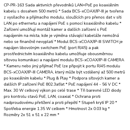
CP-PR-163 Sada aktivních převodníků LAN+PoE po koaxiálním
kabelu s dosahem 500 metrů * Sada BCS-xCOAX/IP-III je tvořena
z vysílacího a přijímacího modulu, sloužících pro přenos dat v síti
LAN po ethernetu a napájení PoE s pomocí koaxiálního kabelu *
Zařízení umožňují montáž kamer a dalších zařízení s PoE
napájením na místa, kde je výměna stávající kabeláže nemožná
nebo se finančně nevyplatí * Modul BCS-xCOAX/IP-III SWITCH je
napájen libovolným switchem PoE (port RJ45) a pak
prostřednictvím koaxiálního kabelu umožňuje obousměrnou
síťovou komunikaci a napájení modulu BCS-xCOAX/IP-III CAMERA
* Kameru nebo jiný přijímač PoE lze připojit k portu RJ45 modulu
BCS-xCOAX/IP-III CAMERA, který může být vzdálený až 500 metrů
po koaxiálním kabelu * Plug & Play * Podpora síťových kamer a
dalších IP zařízení PoE 802.3af/at * PoE napájení 44 - 56 V DC *
Max. 30 W celkový výkon po celé trase * Tři barevné LED diody
pro kontrolu stavů PoE, LAN, coaxial * Ochrana proti
nadproudovému přetížení a proti přepětí * Stupeň krytí IP 20 *
Spotřeba energie 1.35 W celkem * Hmotnost 2x 0.03 kg *
Rozměry 2x 51 x 51 x 22 mm *