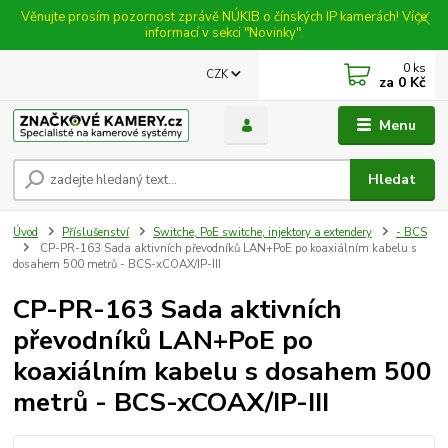
Věnujte prosím pozornost zprávě NÚKIB o čínských IP kamerách! Více
informací v sekci "Novinky".
0
ks
CZK
za
0 Kč
Menu
Hledat
Úvod
Příslušenství
Switche, PoE switche, injektory a extendery
- BCS
CP-PR-163 Sada aktivních převodníků LAN+PoE po koaxiálním kabelu s
dosahem 500 metrů - BCS-xCOAX/IP-III
CP-PR-163 Sada aktivních
převodníků LAN+PoE po
koaxiálním kabelu s dosahem 500
metrů - BCS-xCOAX/IP-III