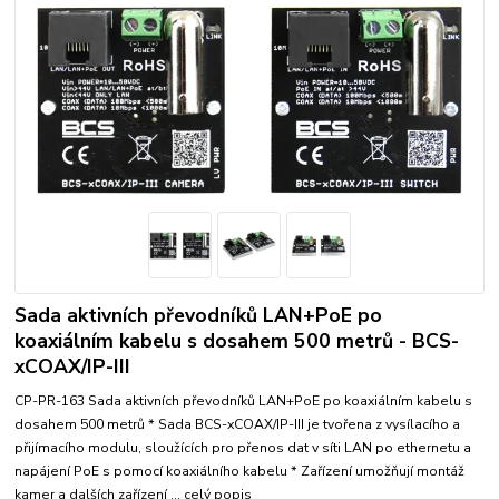
Sada aktivních převodníků LAN+PoE po
koaxiálním kabelu s dosahem 500 metrů - BCS-
xCOAX/IP-III
CP-PR-163 Sada aktivních převodníků LAN+PoE po koaxiálním kabelu s
dosahem 500 metrů * Sada BCS-xCOAX/IP-III je tvořena z vysílacího a
přijímacího modulu, sloužících pro přenos dat v síti LAN po ethernetu a
napájení PoE s pomocí koaxiálního kabelu * Zařízení umožňují montáž
kamer a dalších zařízení ...
celý popis