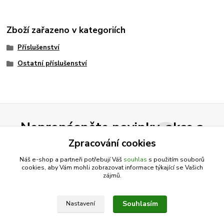
Zboží zařazeno v kategoriích
Příslušenství
Ostatní příslušenství
Nepropásněte novinky, akce a
slevy!
Zpracování cookies
Náš e-shop a partneři potřebují Váš
souhlas
s použitím souborů
cookies, aby Vám mohli zobrazovat informace týkající se Vašich
Přihlásit se
zájmů.
Souhlasím se
zpracováním osobních údajů
za účelem rozesílky newsletteru.
Souhlasím
Nastavení
Můžete se kdykoli odhlásit. Zasíláme jednou za 14 dní.