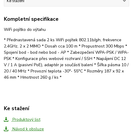
Ke stažení
Kompletní specifikace
WiFi pojítko do výtahu
* Přednastavená sada 2 ks WiFi pojítek 802.11b/g/n, frekvence
2,4GHz, 2 x 2 MIMO * Dosah cca 100 m * Propustnost 300 Mbps *
Spojení bod - bod nebo bod - AP * Zabezpečení WPA-PSK / WPA-
PSK * Konfigurace přes webové rozhraní / SSH * Napájení DC 12
V / 1 A (pasivní PoE), adaptér je součástí balení * Šířka pásma 10 /
20 / 40 MHz * Provozní teplota -30°- 55°C * Rozměry 187 x 92 x
46 mm * Hmotnost 260 g / ks *
Ke stažení
Produktový list
Návod k obsluze