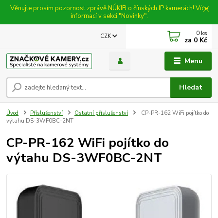
Věnujte prosím pozornost zprávě NÚKIB o čínských IP kamerách! Více
informací v sekci "Novinky".
0
ks
CZK
za
0 Kč
Menu
Hledat
Úvod
Příslušenství
Ostatní příslušenství
CP-PR-162 WiFi pojítko do
výtahu DS-3WF0BC-2NT
CP-PR-162 WiFi pojítko do
výtahu DS-3WF0BC-2NT