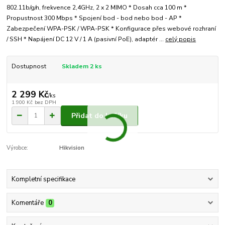
802.11b/g/n, frekvence 2,4GHz, 2 x 2 MIMO * Dosah cca 100 m *
Propustnost 300 Mbps * Spojení bod - bod nebo bod - AP *
Zabezpečení WPA-PSK / WPA-PSK * Konfigurace přes webové rozhraní
/ SSH * Napájení DC 12 V / 1 A (pasivní PoE), adaptér ...
celý popis
Dostupnost
Skladem 2 ks
2 299 Kč
/
ks
1 900 Kč
bez DPH
Přidat do košíku
Výrobce:
Hikvision
Kompletní specifikace
Komentáře
0