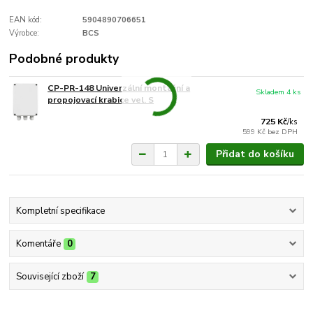
EAN kód:
5904890706651
Výrobce:
BCS
Podobné produkty
CP-PR-148 Univerzální montážní a
Skladem 4 ks
propojovací krabice vel. S
725 Kč
/
ks
599 Kč
bez DPH
Přidat do košíku
Kompletní specifikace
Komentáře
0
Související zboží
7