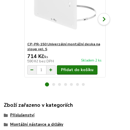
CP-PR-150 Univerzální montážní deska na
CP-PR-151 U
sloup vel. S
sloup vel. M
714 Kč
895 Kč
/
ks
/
ks
Skladem 2 ks
590 Kč
bez DPH
740 Kč
bez 
Přidat do košíku
Zboží zařazeno v kategoriích
Příslušenství
Montážní nástavce a držáky