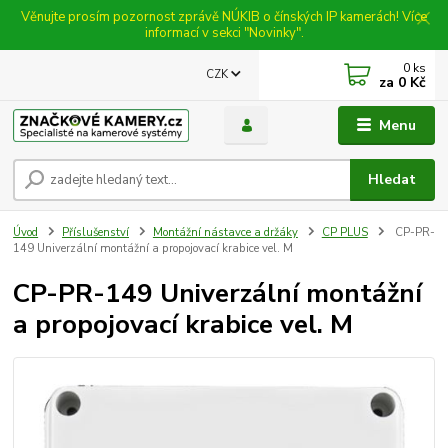
Věnujte prosím pozornost zprávě NÚKIB o čínských IP kamerách! Více
informací v sekci "Novinky".
0
ks
CZK
za
0 Kč
Menu
Hledat
Úvod
Příslušenství
Montážní nástavce a držáky
CP PLUS
CP-PR-
149 Univerzální montážní a propojovací krabice vel. M
CP-PR-149 Univerzální montážní
a propojovací krabice vel. M