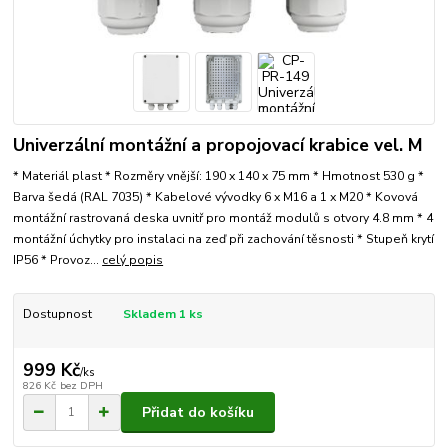
Univerzální montážní a propojovací krabice vel. M
* Materiál plast * Rozměry vnější: 190 x 140 x 75 mm * Hmotnost 530 g *
Barva šedá (RAL 7035) * Kabelové vývodky 6 x M16 a 1 x M20 * Kovová
montážní rastrovaná deska uvnitř pro montáž modulů s otvory 4.8 mm * 4
montážní úchytky pro instalaci na zeď při zachování těsnosti * Stupeň krytí
IP56 * Provoz...
celý popis
Dostupnost
Skladem 1 ks
999 Kč
/
ks
826 Kč
bez DPH
Přidat do košíku