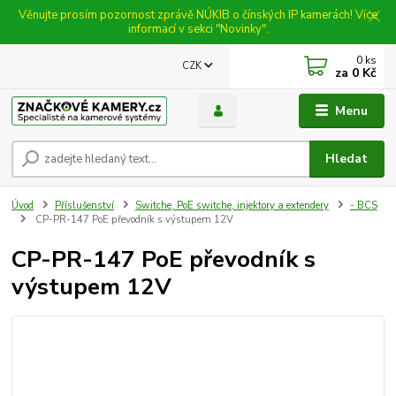
Věnujte prosím pozornost zprávě NÚKIB o čínských IP kamerách! Více
informací v sekci "Novinky".
0
ks
CZK
za
0 Kč
Menu
Hledat
Úvod
Příslušenství
Switche, PoE switche, injektory a extendery
- BCS
CP-PR-147 PoE převodník s výstupem 12V
CP-PR-147 PoE převodník s
výstupem 12V