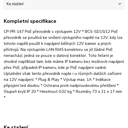
Ke stažení
Kompletní specifikace
CP-PR-147 PoE převodník s výstupem 12V * BCS-SD15/12 PoE
převodník se používá ke snížení výstupního napětí na 12V, kdy lze
tohoto napětí použít k napájení běžných 12V kamer a jiných
přístrojů. Na výstupním LAN RJ45 konektoru se již žádné PoE
nenachází, jedná se pouze o datový konektor. Toto řešení je
vhodné například tam, kde máme IP kameru bez možnosti napájení
přes PoE, případně IP kameru, kde je PoE napájení vadné.
Uplatnění však tento převodník najde i u různých dalších zařízení
na 12V napájení. * Plug & Play * Výstup max. 1A * Indikace
připojení led diodou * Ochrana proti nadproudovému přetížení *
Stupeň krytí IP 20 * Hmotnost 0.02 kg * Rozměry 73 x 21 x 17 mm
*
Ke stažení