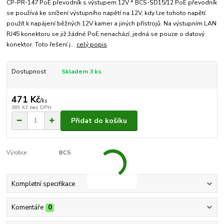
CP-PR-147 PoE převodník s výstupem 12V * BCS-SD15/12 PoE převodník
se používá ke snížení výstupního napětí na 12V, kdy lze tohoto napětí
použít k napájení běžných 12V kamer a jiných přístrojů. Na výstupním LAN
RJ45 konektoru se již žádné PoE nenachází, jedná se pouze o datový
konektor. Toto řešení j...
celý popis
Dostupnost
Skladem 3 ks
471 Kč
/
ks
389 Kč
bez DPH
Přidat do košíku
Výrobce:
BCS
Kompletní specifikace
Komentáře
0