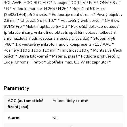
ROI, AWB, AGC, BLC, HLC * Napájení DC 12 V / PoE * ONVIF S / T
/ G * Video komprese H.265 / H.264 * Rozlišení 5.0 Mpix
(2592x1944) při 25 sn./s. * Podporuje dual stream * Pevný objektiv
2.8 mm * Úhel záběru H: 107° * Vestavěný web server * CMS sw
SVMS Pro * Mobilní aplikace SMOB * Pokročilá detekce událostí
(překročení čáry, vniknutí do oblasti, opuštění oblasti, lelkování,
shromažďování lidí, rozpoznání osoby či vozidla) * Stupeň krytí
IP66 * 1 x vestavěný mikrofon, audio komprese G 711 / AAC *
Rozměry 110 x 110 x 110 mm * Hmotnost 310 g * Montáž ve třech
osách * Barva bílo-černá * Materiál plast * Podpora prohlížečů IE,
Edge, Chrome, Firefox * Spotřeba max. 8.3 W (IR zapnuto) *
Parametry
AGC (automatické
Automaticky / ručně
řízení jasu)
Alarm
Ne