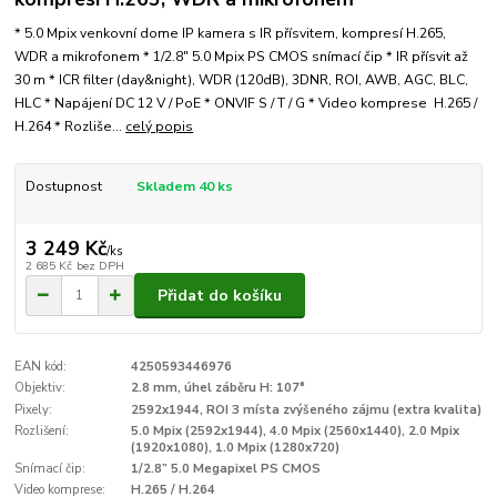
* 5.0 Mpix venkovní dome IP kamera s IR přísvitem, kompresí H.265,
WDR a mikrofonem * 1/2.8" 5.0 Mpix PS CMOS snímací čip * IR přísvit až
30 m * ICR filter (day&night), WDR (120dB), 3DNR, ROI, AWB, AGC, BLC,
HLC * Napájení DC 12 V / PoE * ONVIF S / T / G * Video komprese H.265 /
H.264 * Rozliše...
celý popis
Dostupnost
Skladem 40 ks
3 249 Kč
/
ks
2 685 Kč
bez DPH
Přidat do košíku
EAN kód:
4250593446976
Objektiv:
2.8 mm, úhel záběru H: 107°
Pixely:
2592x1944, ROI 3 místa zvýšeného zájmu (extra kvalita)
Rozlišení:
5.0 Mpix (2592x1944), 4.0 Mpix (2560x1440), 2.0 Mpix
(1920x1080), 1.0 Mpix (1280x720)
Snímací čip:
1/2.8” 5.0 Megapixel PS CMOS
Video komprese:
H.265 / H.264