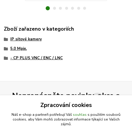
Zboží zařazeno v kategoriích
IP síťové kamery
5.0 Mpix.
- CP PLUS VNC / ENC / LNC
Nepropásněte novinky, akce a
slevy!
Zpracování cookies
Náš e-shop a partneři potřebují Váš
souhlas
s použitím souborů
cookies, aby Vám mohli zobrazovat informace týkající se Vašich
Přihlásit se
zájmů.