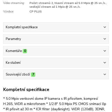
Video streaming:
Počet streamů 2, hlavní stream až 5.0 Mpix @ 25 sn./s.,
vedlejší stream až 1 Mpix @ 25 sn./s.
Výrobce:
CP PLUS
Kompletní specifikace
Parametry
Komentáře
0
Ke stažení
Související zboží
7
Kompletní specifikace
* 5.0 Mpix venkovní dome IP kamera s IR přísvitem, kompresí
H.265, WDR a mikrofonem * 1/2.8" 5.0 Mpix PS CMOS snímací čip
* IR přísvit až 30 m * ICR filter (day&night), WDR (120dB), 3DNR,