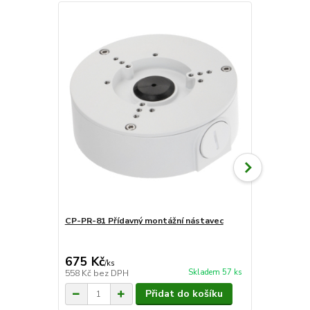
CP-PR-81 Přídavný montážní nástavec
CP-PR-62 Dr
675 Kč
600 Kč
/
ks
/
ks
Skladem 57 ks
558 Kč
bez DPH
496 Kč
bez 
Přidat do košíku