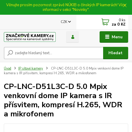
Věnujte prosím pozornost zprávě NÚKIB o čínských IP kamerách! Více
informací v sekci "Novinky".
0
ks
CZK
za
0 Kč
Menu
Hledat
Úvod
IP síťové kamery
CP-LNC-D51L3C-D 5.0 Mpix venkovní dome IP
kamera s IR přísvitem, kompresí H.265, WDR a mikrofonem
CP-LNC-D51L3C-D 5.0 Mpix
venkovní dome IP kamera s IR
přísvitem, kompresí H.265, WDR
a mikrofonem