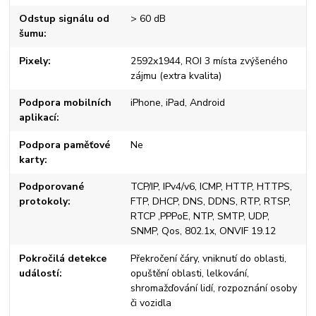
Odstup signálu od
> 60 dB
šumu
Pixely
2592x1944, ROI 3 místa zvýšeného
zájmu (extra kvalita)
Podpora mobilních
iPhone, iPad, Android
aplikací
Podpora paměťové
Ne
karty
Podporované
TCP/IP, IPv4/v6, ICMP, HTTP, HTTPS,
protokoly
FTP, DHCP, DNS, DDNS, RTP, RTSP,
RTCP ,PPPoE, NTP, SMTP, UDP,
SNMP, Qos, 802.1x, ONVIF 19.12
Pokročilá detekce
Překročení čáry, vniknutí do oblasti,
událostí
opuštění oblasti, lelkování,
shromažďování lidí, rozpoznání osoby
či vozidla