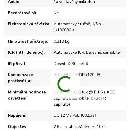
Audio
1x vestavěný mikrofon
Bezdrátová síť
Ne
Elektronická závěrka
Automaticky / ručně, 1/3 s. -
1/100000 s.
Hmotnost přístroje
0.310 kg
ICR (filtr den/noc)
Automatické ICR, barevně, černobíle
IR přísvit
Dosvit až 30 metrů
Kompenzace
BLC / HLC / WDR (120 dB)
protisvětla
Minimální hodnota
Barevně: 0.006 lux @ F 1.6 ( AGC
osvětlení
zapnuto), černobíle: 0 lux (IR
zapnuto)
Napájení
DC 12 V / PoE (802.3af)
Objektiv
2.8 mm, úhel záběru H: 107°