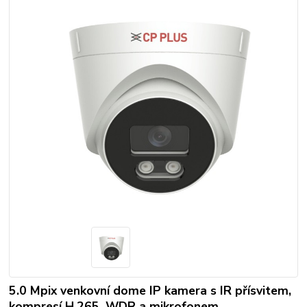
5.0 Mpix venkovní dome IP kamera s IR přísvitem,
kompresí H.265, WDR a mikrofonem