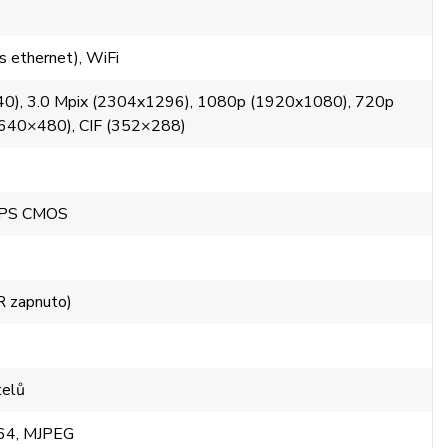
 ethernet), WiFi
40), 3.0 Mpix (2304x1296), 1080p (1920x1080), 720p
640×480), CIF (352×288)
l PS CMOS
R zapnuto)
telů
264, MJPEG