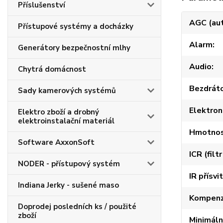
Příslušenství
AGC (aut
Přístupové systémy a docházky
Alarm
Generátory bezpečnostní mlhy
Audio
Chytrá domácnost
Bezdráto
Sady kamerových systémů
Elektron
Elektro zboží a drobný
elektroinstalační materiál
Hmotno
Software AxxonSoft
ICR (filt
NODER - přístupový systém
IR přísvit
Indiana Jerky - sušené maso
Kompenz
Doprodej posledních ks / použité
zboží
Minimáln