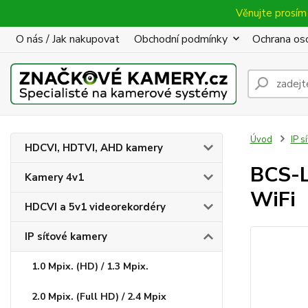
Věnujte prosím 
O nás / Jak nakupovat
Obchodní podmínky
Ochrana oso
Úvod
IP s
HDCVI, HDTVI, AHD kamery
BCS-L
Kamery 4v1
WiFi
HDCVI a 5v1 videorekordéry
IP síťové kamery
1.0 Mpix. (HD) / 1.3 Mpix.
2.0 Mpix. (Full HD) / 2.4 Mpix