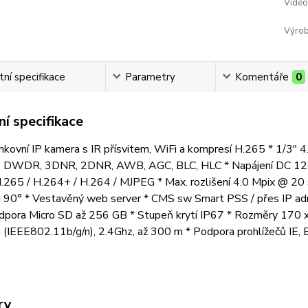
Video
Výrob
ní specifikace
Parametry
Komentáře
0
í specifikace
nkovní IP kamera s IR přísvitem, WiFi a kompresí H.265 * 1/3" 4.
, DWDR, 3DNR, 2DNR, AWB, AGC, BLC, HLC * Napájení DC 12 V / 
265 / H.264+ / H.264 / MJPEG * Max. rozlišení 4.0 Mpix @ 20 s
 90° * Vestavěný web server * CMS sw Smart PSS / přes IP adres
ora Micro SD až 256 GB * Stupeň krytí IP67 * Rozměry 170 x 
i (IEEE802.11b/g/n), 2.4Ghz, až 300 m * Podpora prohlížečů IE, 
ry