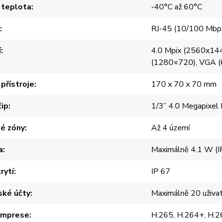
 teplota
-40°C až 60°C
RJ-45 (10/100 Mbps
í
4.0 Mpix (2560x14
(1280×720), VGA (
přístroje
170 x 70 x 70 mm
čip
1/3” 4.0 Megapixe
é zóny
Až 4 území
a
Maximálně 4.1 W (I
rytí
IP 67
ské účty
Maximálně 20 uživa
omprese
H.265, H.264+, H.