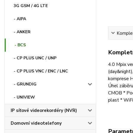
3G GSM / 4G LTE
- AIPA
- ANKER
Komplet
- BCS
Kompletn
- CP PLUS UNC / UNP
4.0 Mpix ve
(day&night)
- CP PLUS VNC / ENC / LNC
komprese H.
- GRUNDIG
Úhel záběru
CMOB * Podp
- UNIVIEW
plast * WiF
IP síťové videorekordéry (NVR)
Domovní videotelefony
Paramet