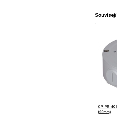
Souvisejí
CP-PR-40 
(90mm)