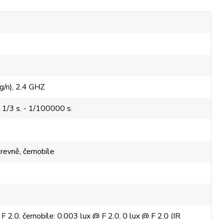
g/n), 2.4 GHZ
 1/3 s. - 1/100000 s.
revně, černobíle
F 2.0, černobíle: 0.003 lux @ F 2.0, 0 lux @ F 2.0 (IR