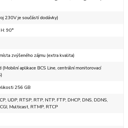
roj 230V je součástí dodávky)
 H: 90°
sta zvýšeného zájmu (extra kvalita)
d (Mobilní aplikace BCS Line, centrální monitorovací
)
elikosti 256 GB
TCP, UDP, RTSP, RTP, NTP, FTP, DHCP, DNS, DDNS,
CGI, Multicast, RTMP, RTCP