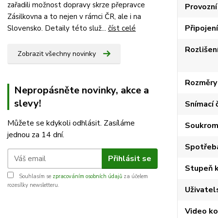
zařadili možnost dopravy skrze přepravce
Provozní
Zásilkovna a to nejen v rámci ČR, ale i na
Připojení
Slovensko. Detaily této služ...
číst celé
Rozlišen
Zobrazit všechny novinky
Rozměry 
Nepropásněte novinky, akce a
slevy!
Snímací 
Můžete se kdykoli odhlásit. Zasíláme
Soukrom
jednou za 14 dní.
Spotřeb
Přihlásit se
Stupeň k
Souhlasím se
zpracováním osobních údajů
za účelem
rozesílky newsletteru.
Uživatel
Video k