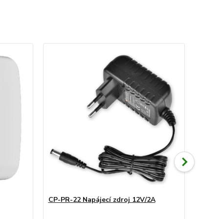
CP-PR-22 Napájecí zdroj 12V/2A
CP-PR
moni