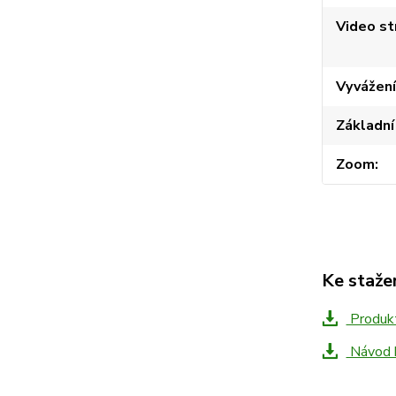
Video st
Vyvážení
Základní
Zoom
Ke staže
Produkt
Návod 