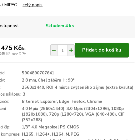
 / MJPEG ...
celý popis
ostupnost
Skladem 4 ks
 475 Kč
/
ks
Přidat do košíku
045 Kč
bez DPH
ód:
5904890707641
iv:
2.8 mm, úhel záběru H: 90°
:
2560x1440, ROI 4 místa zvýšeného zájmu (extra kvalita)
 os náklonu:
3
ížeče:
Internet Explorer, Edge, Firefox, Chrome
ení:
4.0 Mpix (2560x1440), 3.0 Mpix (2304x1296), 1080p
(1920x1080), 720p (1280×720), VGA (640×480), CIF
(352×288)
í čip:
1/3” 4.0 Megapixel PS CMOS
 komprese:
H.265, H.264+, H.264, MJPEG