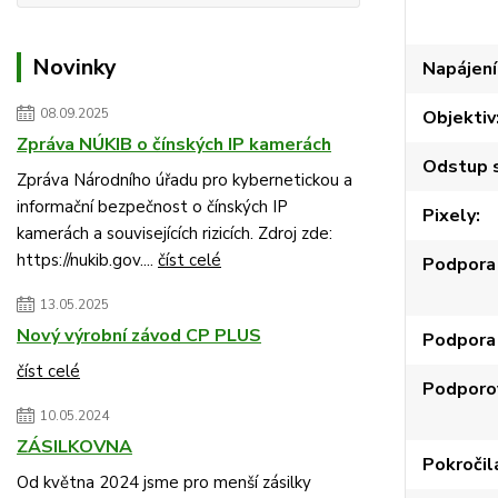
Novinky
Napájení
08.09.2025
Objektiv
Zpráva NÚKIB o čínských IP kamerách
Odstup s
Zpráva Národního úřadu pro kybernetickou a
informační bezpečnost o čínských IP
Pixely
kamerách a souvisejících rizicích. Zdroj zde:
https://nukib.gov....
číst celé
Podpora 
13.05.2025
Nový výrobní závod CP PLUS
Podpora
číst celé
Podporo
10.05.2024
ZÁSILKOVNA
Pokročil
Od května 2024 jsme pro menší zásilky