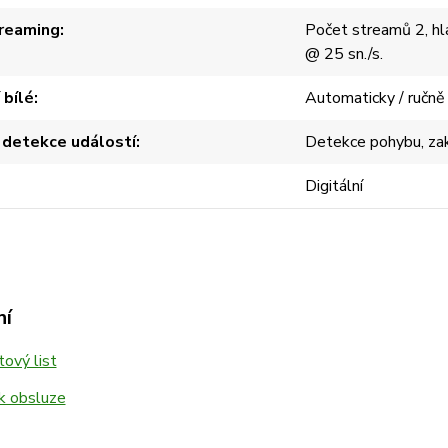
reaming
Počet streamů 2, hl
@ 25 sn./s.
 bílé
Automaticky / ručně
 detekce událostí
Detekce pohybu, zakr
Digitální
ní
ový list
k obsluze