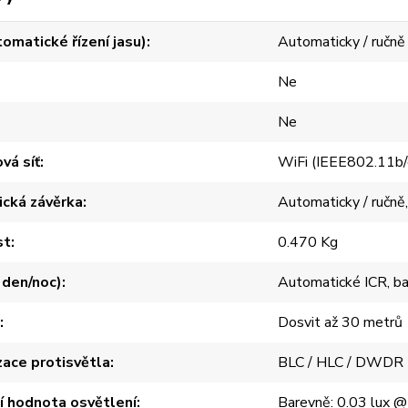
omatické řízení jasu)
Automaticky / ručně
Ne
Ne
vá síť
WiFi (IEEE802.11b/
ická závěrka
Automaticky / ručně,
st
0.470 Kg
r den/noc)
Automatické ICR, ba
Dosvit až 30 metrů
ace protisvětla
BLC / HLC / DWDR
í hodnota osvětlení
Barevně: 0.03 lux @ 