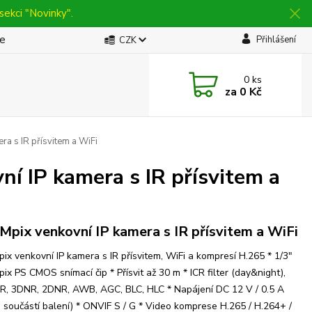
sekci "Novinky".
be
Přihlášení
CZK
0
ks
za
0 Kč
 s IR přísvitem a WiFi
 IP kamera s IR přísvitem a
 Mpix venkovní IP kamera s IR přísvitem a WiFi
pix venkovní IP kamera s IR přísvitem, WiFi a kompresí H.265 * 1/3"
pix PS CMOS snímací čip * Přísvit až 30 m * ICR filter (day&night),
, 3DNR, 2DNR, AWB, AGC, BLC, HLC * Napájení DC 12 V / 0.5 A
j součástí balení) * ONVIF S / G * Video komprese H.265 / H.264+ /