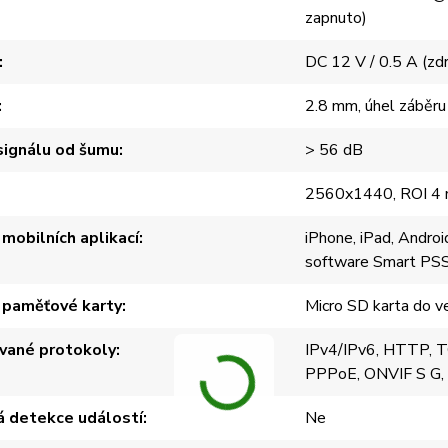
zapnuto)
DC 12 V / 0.5 A (zd
2.8 mm, úhel záběru
ignálu od šumu
> 56 dB
2560x1440, ROI 4 mí
mobilních aplikací
iPhone, iPad, Androi
software Smart PSS
 paměťové karty
Micro SD karta do v
vané protokoly
IPv4/IPv6, HTTP, 
PPPoE, ONVIF S G, 
á detekce událostí
Ne