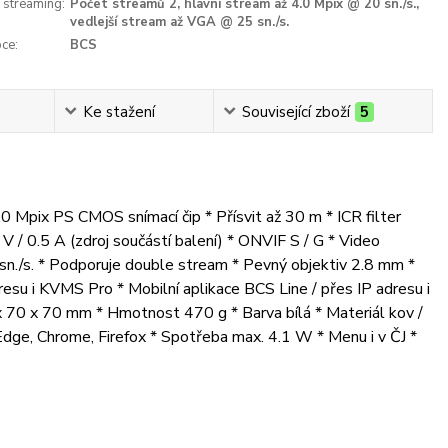
 streaming:
Počet streamů 2, hlavní stream až 4.0 Mpix @ 20 sn./s.,
vedlejší stream až VGA @ 25 sn./s.
ce:
BCS
Ke stažení
Související zboží
5
0 Mpix PS CMOS snímací čip * Přísvit až 30 m * ICR filter
0.5 A (zdroj součástí balení) * ONVIF S / G * Video
n./s. * Podporuje double stream * Pevný objektiv 2.8 mm *
u i KVMS Pro * Mobilní aplikace BCS Line / přes IP adresu i
70 x 70 mm * Hmotnost 470 g * Barva bílá * Materiál kov /
Edge, Chrome, Firefox * Spotřeba max. 4.1 W * Menu i v ČJ *