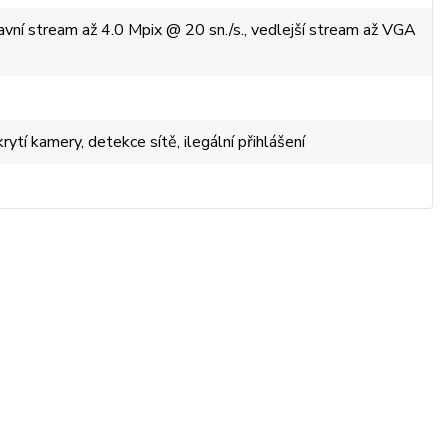
avní stream až 4.0 Mpix @ 20 sn./s., vedlejší stream až VGA
ytí kamery, detekce sítě, ilegální přihlášení