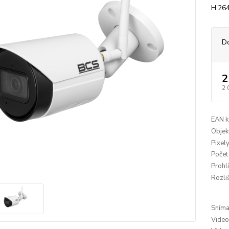
H.264
D
2
2 
EAN k
Objekt
Pixely
Počet
Prohl
Rozliš
Snímac
Video