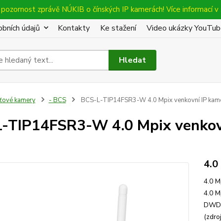
pozornost zprávě NÚKIB o čínských IP kamerách! Více informací v 
bních údajů
Kontakty
Ke stažení
Video ukázky YouTu
Hledat
íťové kamery
- BCS
BCS-L-TIP14FSR3-W 4.0 Mpix venkovní IP kamera
-TIP14FSR3-W 4.0 Mpix venkovní
4.0
4.0 M
4.0 M
DWDR
(zdro