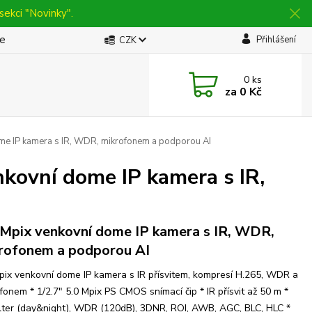
sekci "Novinky".
be
Přihlášení
CZK
0
ks
za
0 Kč
e IP kamera s IR, WDR, mikrofonem a podporou AI
ovní dome IP kamera s IR,
 Mpix venkovní dome IP kamera s IR, WDR,
rofonem a podporou AI
pix venkovní dome IP kamera s IR přísvitem, kompresí H.265, WDR a
fonem * 1/2.7" 5.0 Mpix PS CMOS snímací čip * IR přísvit až 50 m *
ilter (day&night), WDR (120dB), 3DNR, ROI, AWB, AGC, BLC, HLC *