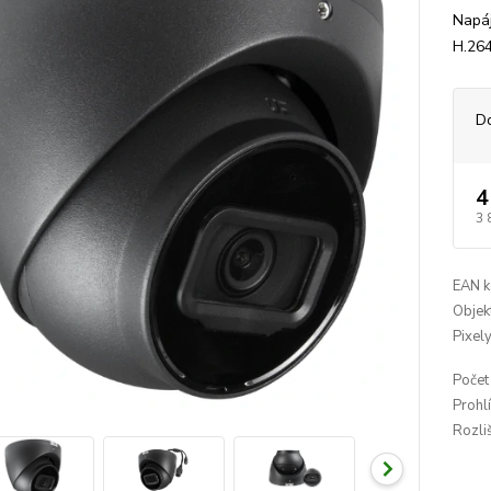
Napáj
H.264
D
4
3 
EAN k
Objekt
Pixely
Počet
Prohl
Rozliš