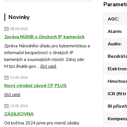
Paramet
Novinky
AGC
08.09.2025
Alarm
Zpráva NÚKIB o čínských IP kamerách
Audio
Zpráva Národního úřadu pro kybernetickou a
informační bezpečnost o čínských IP
Bezdráto
kamerách a souvisejících rizicích. Zdroj zde:
https://nukib.gov....
číst celé
Elektron
13.05.2025
Hmotnost
Nový výrobní závod CP PLUS
ICR (filt
číst celé
IR přísvit
10.05.2024
ZÁSILKOVNA
Kompenz
Od května 2024 jsme pro menší zásilky