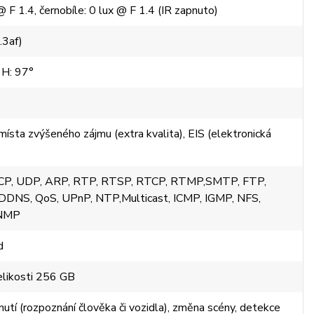
 F 1.4, černobíle: 0 lux @ F 1.4 (IR zapnuto)
.3af)
 H: 97°
sta zvýšeného zájmu (extra kvalita), EIS (elektronická
TCP, UDP, ARP, RTP, RTSP, RTCP, RTMP,SMTP, FTP,
DNS, QoS, UPnP, NTP,Multicast, ICMP, IGMP, NFS,
SNMP
d
elikosti 256 GB
knutí (rozpoznání člověka či vozidla), změna scény, detekce