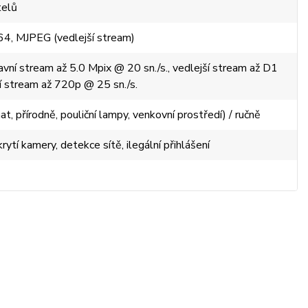
telů
64, MJPEG (vedlejší stream)
vní stream až 5.0 Mpix @ 20 sn./s., vedlejší stream až D1
ní stream až 720p @ 25 sn./s.
, přírodně, pouliční lampy, venkovní prostředí) / ručně
ytí kamery, detekce sítě, ilegální přihlášení