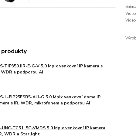
Snímac
Video
Video
Výrob
 produkty
S-TIP3501IR-E-G-V 5.0 Mpix venkovní IP kamera s
, WDR a podporou AI
S-L-EIP25FSR5-Ai1-G 5.0 Mpix venkovní dome IP
mera s IR, WDR, mikrofonem a podporou AI
-UNC-TC51L5C-VMDS 5.0 Mpix venkovní IP kamera
IR, WDR a Starlight