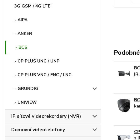
3G GSM / 4G LTE
- AIPA
- ANKER
- BCS
Podobné
- CP PLUS UNC / UNP
BC
IR
- CP PLUS VNC / ENC / LNC
- GRUNDIG
BC
- UNIVIEW
ka
IP síťové videorekordéry (NVR)
Domovní videotelefony
CP
s 