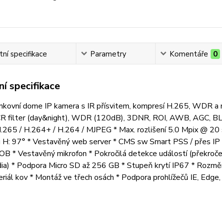
ní specifikace
Parametry
Komentáře
0
í specifikace
nkovní dome IP kamera s IR přísvitem, kompresí H.265, WDR a m
CR filter (day&night), WDR (120dB), 3DNR, ROI, AWB, AGC, BLC
265 / H.264+ / H.264 / MJPEG * Max. rozlišení 5.0 Mpix @ 20 sn
 H: 97° * Vestavěný web server * CMS sw Smart PSS / přes IP a
B * Vestavěný mikrofon * Pokročilá detekce událostí (překročení 
ia) * Podpora Micro SD až 256 GB * Stupeň krytí IP67 * Rozm
eriál kov * Montáž ve třech osách * Podpora prohlížečů IE, Edge