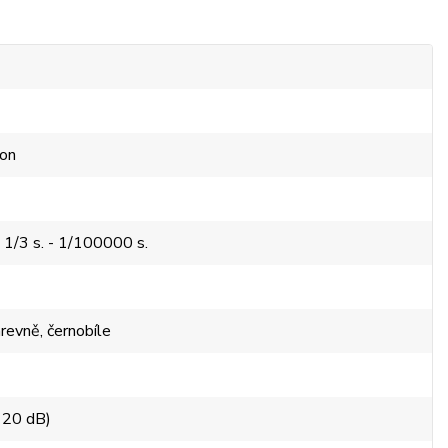
fon
 1/3 s. - 1/100000 s.
revně, černobíle
120 dB)