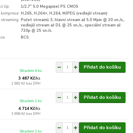
í čip:
1/2.7” 5.0 Megapixel PS CMOS
 komprese:
H.265, H.264+, H.264, MJPEG (vedlejší stream)
 streaming:
Počet streamů 3, hlavní stream až 5.0 Mpix @ 20 sn./s.,
vedlejší stream až D1 @ 25 sn./s., speciální stream až
720p @ 25 sn./s.
ce:
BCS
Přidat do košíku
Skladem 6 ks
3 487 Kč
/
ks
2 882 Kč
bez DPH
Přidat do košíku
Skladem 1 ks
4 714 Kč
/
ks
3 896 Kč
bez DPH
Přidat do košíku
Skladem 1 ks