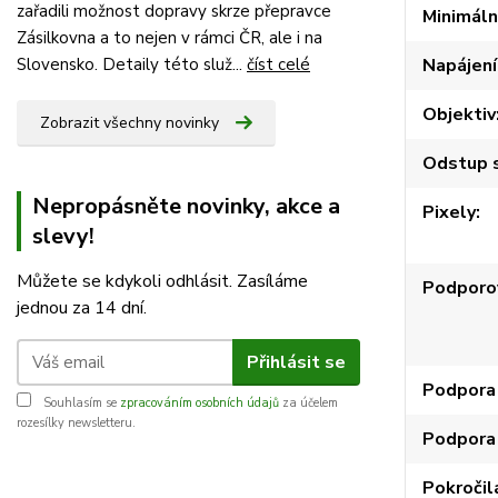
zařadili možnost dopravy skrze přepravce
Minimáln
Zásilkovna a to nejen v rámci ČR, ale i na
Napájení
Slovensko. Detaily této služ...
číst celé
Objektiv
Zobrazit všechny novinky
Odstup s
Nepropásněte novinky, akce a
Pixely
slevy!
Můžete se kdykoli odhlásit. Zasíláme
Podporo
jednou za 14 dní.
Přihlásit se
Podpora 
Souhlasím se
zpracováním osobních údajů
za účelem
rozesílky newsletteru.
Podpora
Pokročil