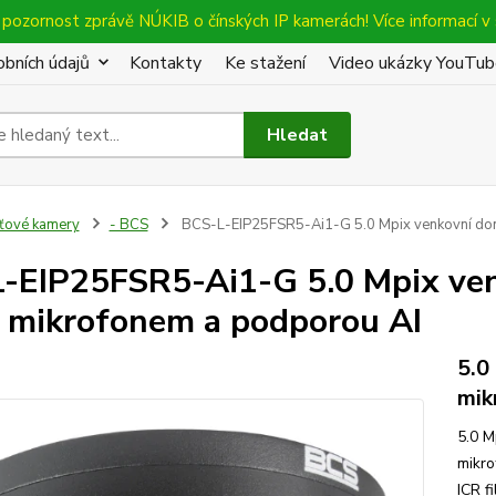
pozornost zprávě NÚKIB o čínských IP kamerách! Více informací v 
bních údajů
Kontakty
Ke stažení
Video ukázky YouTu
Hledat
íťové kamery
- BCS
BCS-L-EIP25FSR5-Ai1-G 5.0 Mpix venkovní dom
-EIP25FSR5-Ai1-G 5.0 Mpix venk
mikrofonem a podporou AI
5.0
mik
5.0 M
mikro
ICR f