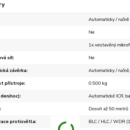
ry
Automaticky / ručně
Ne
1x vestavěný mikro
vá síť
Ne
ická závěrka
Automaticky / ručně,
 přístroje
0.500 kg
r den/noc)
Automatické ICR, ba
Dosvit až 50 metrů
ace protisvětla
BLC / HLC / WDR (