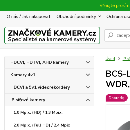
Věnujte prosím 
O nás / Jak nakupovat
Obchodní podmínky
Ochrana oso
Úvod
IP s
HDCVI, HDTVI, AHD kamery
BCS-L
Kamery 4v1
WDR, 
HDCVI a 5v1 videorekordéry
Doprodej
IP síťové kamery
1.0 Mpix. (HD) / 1.3 Mpix.
2.0 Mpix. (Full HD) / 2.4 Mpix