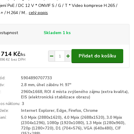
ení PoE / DC 12 V * ONVIF S / G / T * Video komprese H.265 /
+ / H.264 / M...
celý popis
ostupnost
Skladem 1 ks
 714 Kč
/
ks
Přidat do košíku
896 Kč
bez DPH
ód:
5904890707733
iv:
2.8 mm, úhel záběru H: 97°
:
2960x1668, ROI 4 místa zvýšeného zájmu (extra kvalita),
EIS (elektronická stabilizace obrazu)
 os náklonu:
3
ížeče:
Internet Explorer, Edge, Firefox, Chrome
ení:
5.0 Mpix (2880x1620), 4.0 Mpix (2688x1520), 3.0 Mpix
(2304x1296), 1080p (1920x1080), 1.3 Mpix (1280x960),
720p (1280×720), D1 (704×576), VGA (640x480), CIF
(352×288)