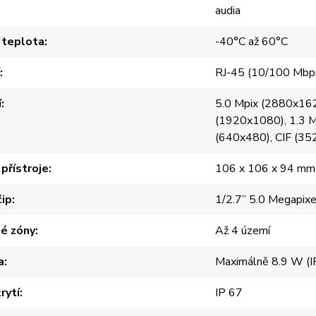
audia
 teplota
-40°C až 60°C
RJ-45 (10/100 Mbps
í
5.0 Mpix (2880x162
(1920x1080), 1.3 
(640x480), CIF (3
přístroje
106 x 106 x 94 mm
čip
1/2.7” 5.0 Megapi
é zóny
Až 4 území
a
Maximálně 8.9 W (I
rytí
IP 67