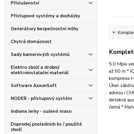
Příslušenství
Přístupové systémy a docházky
Generátory bezpečnostní mlhy
Komplet
Chytrá domácnost
Kompletn
Sady kamerových systémů
5.0 Mpix ve
Elektro zboží a drobný
až 50 m * I
elektroinstalační materiál
komprese H.
Úhel záběru
Software AxxonSoft
adresu i CMO
NODER - přístupový systém
detekce aud
černá * Mat
Indiana Jerky - sušené maso
Doprodej posledních ks / použité
zboží