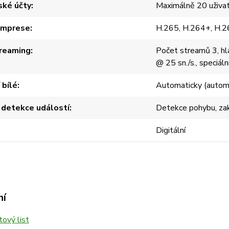
ské účty
Maximálně 20 uživa
omprese
H.265, H.264+, H.2
reaming
Počet streamů 3, hla
@ 25 sn./s., speciál
 bílé
Automaticky (automat
 detekce událostí
Detekce pohybu, zakr
Digitální
ní
ový list