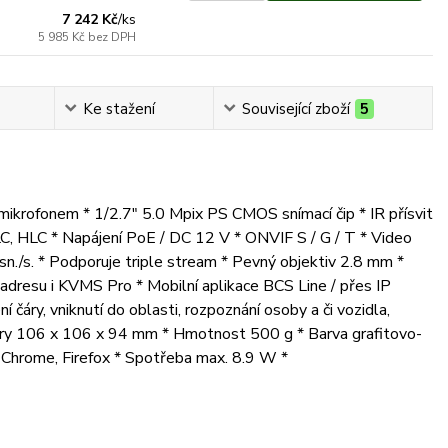
7 242 Kč
/
ks
5 985 Kč
bez DPH
Ke stažení
Související zboží
5
ikrofonem * 1/2.7" 5.0 Mpix PS CMOS snímací čip * IR přísvit
, HLC * Napájení PoE / DC 12 V * ONVIF S / G / T * Video
./s. * Podporuje triple stream * Pevný objektiv 2.8 mm *
dresu i KVMS Pro * Mobilní aplikace BCS Line / přes IP
čáry, vniknutí do oblasti, rozpoznání osoby a či vozidla,
ěry 106 x 106 x 94 mm * Hmotnost 500 g * Barva grafitovo-
, Chrome, Firefox * Spotřeba max. 8.9 W *