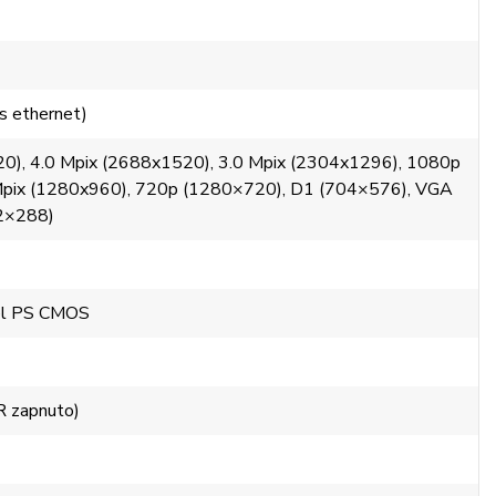
 ethernet)
0), 4.0 Mpix (2688x1520), 3.0 Mpix (2304x1296), 1080p
Mpix (1280x960), 720p (1280×720), D1 (704×576), VGA
52×288)
xel PS CMOS
R zapnuto)