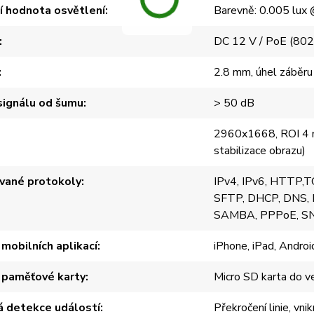
í hodnota osvětlení
Barevně: 0.005 lux @
DC 12 V / PoE (802
2.8 mm, úhel záběru
ignálu od šumu
> 50 dB
2960x1668, ROI 4 mí
stabilizace obrazu)
vané protokoly
IPv4, IPv6, HTTP,
SFTP, DHCP, DNS, D
SAMBA, PPPoE, 
mobilních aplikací
iPhone, iPad, Androi
 paměťové karty
Micro SD karta do v
á detekce událostí
Překročení linie, vni