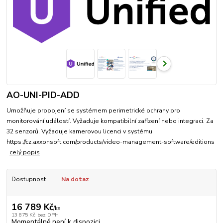
AO-UNI-PID-ADD
Umožňuje propojení se systémem perimetrické ochrany pro
monitorování událostí. Vyžaduje kompatibilní zařízení nebo integraci. Za
32 senzorů. Vyžaduje kamerovou licenci v systému
https://cz.axxonsoft.com/products/video-management-software/editions
celý popis
Dostupnost
Na dotaz
16 789 Kč
/
ks
13 875 Kč
bez DPH
Momentálně není k dispozici