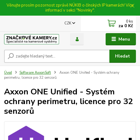
Věnujte prosím pozornost zprávě NÚKIB o čínských IP kamerách! Více
informací v sekci "Novinky".
0
ks
CZK
za
0 Kč
Menu
Hledat
Úvod
Software AxxonSoft
Axxon ONE Unified - Systém ochrany
perimetru, licence pro 32 senzorů
Axxon ONE Unified - Systém
ochrany perimetru, licence pro 32
senzorů