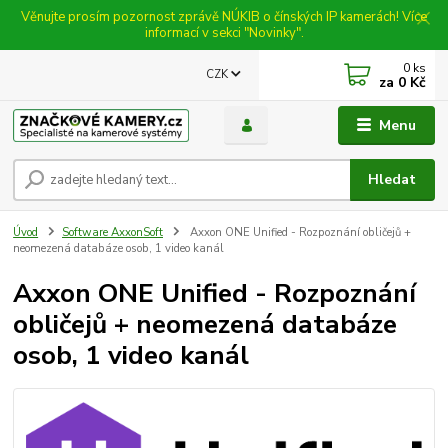
Věnujte prosím pozornost zprávě NÚKIB o čínských IP kamerách! Více
informací v sekci "Novinky".
0
ks
CZK
za
0 Kč
Menu
Hledat
Úvod
Software AxxonSoft
Axxon ONE Unified - Rozpoznání obličejů +
neomezená databáze osob, 1 video kanál
Axxon ONE Unified - Rozpoznání
obličejů + neomezená databáze
osob, 1 video kanál