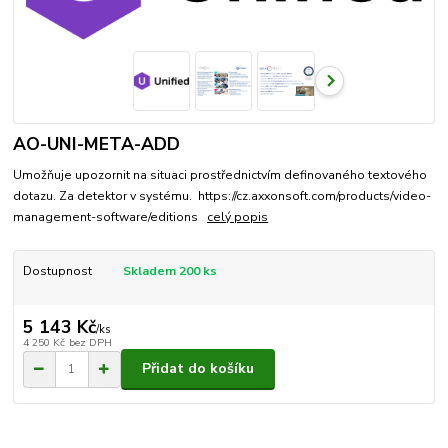
AO-UNI-META-ADD
Umožňuje upozornit na situaci prostřednictvím definovaného textového
dotazu. Za detektor v systému. https://cz.axxonsoft.com/products/video-
management-software/editions
celý popis
Dostupnost
Skladem 200 ks
5 143 Kč
/
ks
4 250 Kč
bez DPH
Přidat do košíku