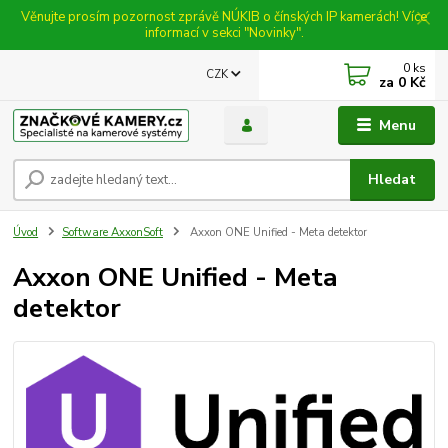
Věnujte prosím pozornost zprávě NÚKIB o čínských IP kamerách! Více
informací v sekci "Novinky".
0
ks
CZK
za
0 Kč
Menu
Hledat
Úvod
Software AxxonSoft
Axxon ONE Unified - Meta detektor
Axxon ONE Unified - Meta
detektor