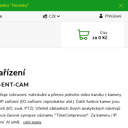
sekci "Novinky".
be
Přihlášení
CZK
0
ks
za
0 Kč
ařízení
-ENT-CAM
uje zobrazení, nahrávání a přenos jednoho video kanálu z kamery
IP zařízení (I/O zařízení, reproduktor atd.). Další funkce kamer jsou
stí (I/O, zvuk, PTZ). Včetně základních živých analytických nástrojů
kce časové synopse záznamu "TimeCompressor". Za kameru / IP
ení. AI uměl...
celý popis