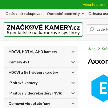
Věnujte prosím 
O nás / Jak nakupovat
Obchodní podmínky
Ochrana oso
Úvod
Sof
HDCVI, HDTVI, AHD kamery
Axxon
Kamery 4v1
HDCVI a 5v1 videorekordéry
IP síťové kamery
IP síťové videorekordéry (NVR)
Domovní videotelefony