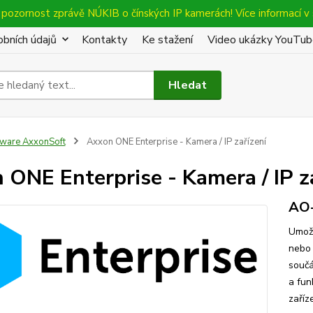
pozornost zprávě NÚKIB o čínských IP kamerách! Více informací v 
bních údajů
Kontakty
Ke stažení
Video ukázky YouTu
Hledat
tware AxxonSoft
Axxon ONE Enterprise - Kamera / IP zařízení
 ONE Enterprise - Kamera / IP z
AO
Umožň
nebo 
součá
a fun
zaříz