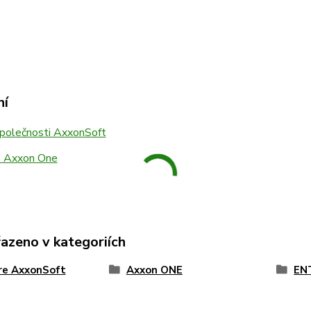
ní
společnosti AxxonSoft
a Axxon One
řazeno v kategoriích
re AxxonSoft
Axxon ONE
EN