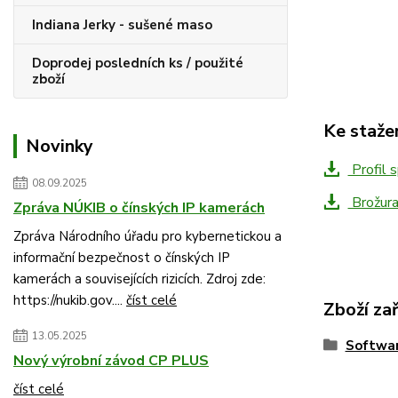
Indiana Jerky - sušené maso
Doprodej posledních ks / použité
zboží
Ke staže
Novinky
Profil 
08.09.2025
Brožur
Zpráva NÚKIB o čínských IP kamerách
Zpráva Národního úřadu pro kybernetickou a
informační bezpečnost o čínských IP
kamerách a souvisejících rizicích. Zdroj zde:
https://nukib.gov....
číst celé
Zboží za
13.05.2025
Softwa
Nový výrobní závod CP PLUS
číst celé