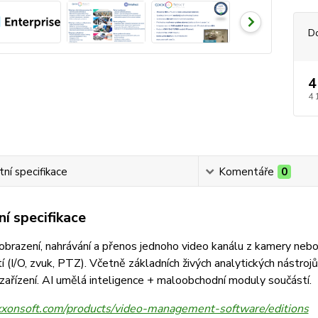
D
4
4 
ní specifikace
Komentáře
0
í specifikace
razení, nahrávání a přenos jednoho video kanálu z kamery nebo IP
tí (I/O, zvuk, PTZ). Včetně základních živých analytických nást
 zařízení. AI umělá inteligence + maloobchodní moduly součástí.
axxonsoft.com/products/video-management-software/editions