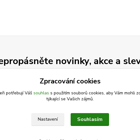
epropásněte novinky, akce a slev
Zpracování cookies
Přihlásit se
eři potřebují Váš
souhlas
s použitím souborů cookies, aby Vám mohli z
Souhlasím se
zpracováním osobních údajů
za účelem rozesílky newsletteru.
týkající se Vašich zájmů.
Můžete se kdykoli odhlásit. Zasíláme jednou za 14 dní.
Souhlasím
Nastavení