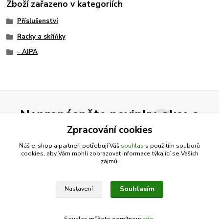
Zboží zařazeno v kategoriích
Příslušenství
Racky a skříňky
- AIPA
Nepropásněte novinky, akce a
slevy!
Zpracování cookies
Náš e-shop a partneři potřebují Váš
souhlas
s použitím souborů
cookies, aby Vám mohli zobrazovat informace týkající se Vašich
Přihlásit se
zájmů.
Souhlasím se
zpracováním osobních údajů
za účelem rozesílky newsletteru.
Souhlasím
Nastavení
Můžete se kdykoli odhlásit. Zasíláme jednou za 14 dní.