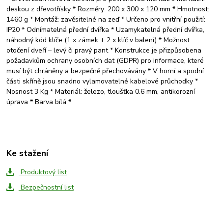
deskou z dřevotřísky * Rozměry: 200 x 300 x 120 mm * Hmotnost:
1460 g * Montáž: zavěsitelné na zeď * Určeno pro vnitřní použití:
IP20 * Odnímatelná přední dvířka * Uzamykatelná přední dvířka,
náhodný kód klíče (1 x zámek + 2 x klíč v balení) * Možnost
otočení dveří – levý či pravý pant * Konstrukce je přizpůsobena
požadavkům ochrany osobních dat (GDPR) pro informace, které
musí být chráněny a bezpečně přechovávány * V horní a spodní
části skříně jsou snadno vylamovatelné kabelové průchodky *
Nosnost 3 Kg * Materiál: železo, tloušťka 0.6 mm, antikorozní
úprava * Barva bílá *
Ke stažení
Produktový list
Bezpečnostní list