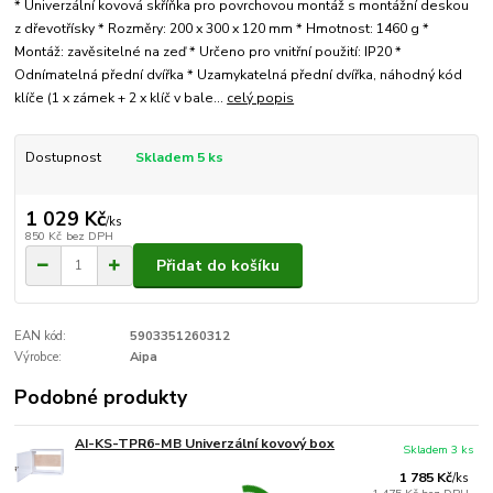
* Univerzální kovová skříňka pro povrchovou montáž s montážní deskou
z dřevotřísky * Rozměry: 200 x 300 x 120 mm * Hmotnost: 1460 g *
Montáž: zavěsitelné na zeď * Určeno pro vnitřní použití: IP20 *
Odnímatelná přední dvířka * Uzamykatelná přední dvířka, náhodný kód
klíče (1 x zámek + 2 x klíč v bale...
celý popis
Dostupnost
Skladem 5 ks
1 029 Kč
/
ks
850 Kč
bez DPH
Přidat do košíku
EAN kód:
5903351260312
Výrobce:
Aipa
Podobné produkty
AI-KS-TPR6-MB Univerzální kovový box
Skladem 3 ks
1 785 Kč
/
ks