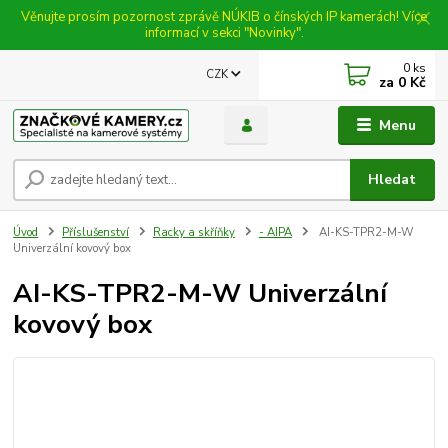
Věnujte prosím pozornost zprávě NÚKIB o čínských IP kamerách! Více
informací v sekci "Novinky".
0
ks
CZK
za
0 Kč
Menu
Hledat
Úvod
Příslušenství
Racky a skříňky
- AIPA
AI-KS-TPR2-M-W
Univerzální kovový box
AI-KS-TPR2-M-W Univerzální
kovový box