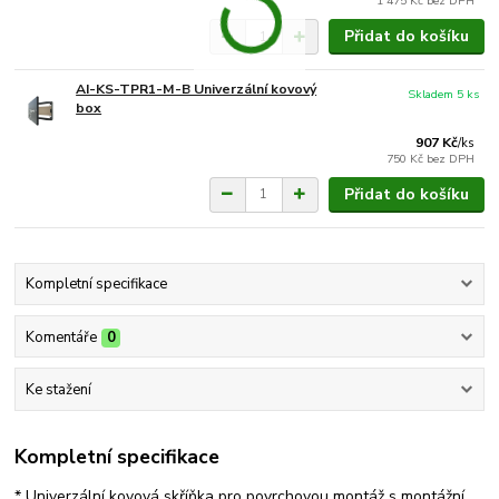
1 475 Kč
bez DPH
Přidat do košíku
AI-KS-TPR1-M-B Univerzální kovový
Skladem 5 ks
box
907 Kč
/
ks
750 Kč
bez DPH
Přidat do košíku
Kompletní specifikace
Komentáře
0
Ke stažení
Kompletní specifikace
* Univerzální kovová skříňka pro povrchovou montáž s montážní