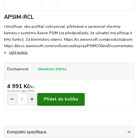
APSIM-RCL
Umožňuje, aby počítač zobrazoval, přehrával a spravoval všechny
kamery v systému Axxon PSIM (za předpokladu, že uživatel má přístup k
této funkci). Za klientskou stanici. https://cz.axxonsoft.com/products/psim
https://docs.axxonsoft.com/confluence/display/PSIM100en/Documentatio
n
celý popis
Dostupnost
Skladem 200 ks
4 991 Kč
/
ks
4 125 Kč
bez DPH
Přidat do košíku
Kompletní specifikace