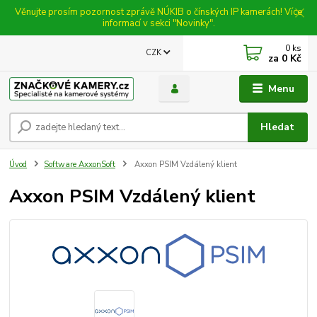
Věnujte prosím pozornost zprávě NÚKIB o čínských IP kamerách! Více
informací v sekci "Novinky".
0
ks
CZK
za
0 Kč
Menu
Hledat
Úvod
Software AxxonSoft
Axxon PSIM Vzdálený klient
Axxon PSIM Vzdálený klient