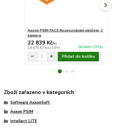
Axxon PSIM FACE Rozpoznávání obličeje, 1
Axxon PSIM 
kamera
10 kamer
22 839 Kč
151 250
/
ks
Skladem 100 ks
18 875 Kč
bez DPH
125 000 Kč
b
Přidat do košíku
Zboží zařazeno v kategoriích
Software AxxonSoft
Axxon PSIM
Intellect LITE