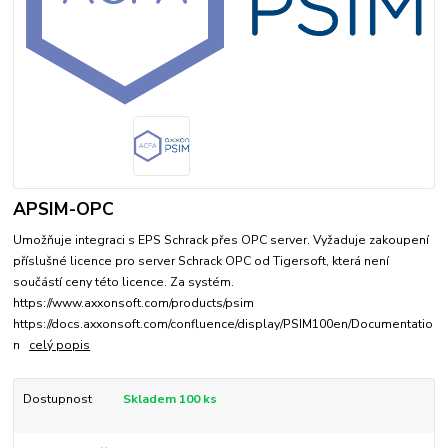
APSIM-OPC
Umožňuje integraci s EPS Schrack přes OPC server. Vyžaduje zakoupení
příslušné licence pro server Schrack OPC od Tigersoft, která není
součástí ceny této licence. Za systém.
https://www.axxonsoft.com/products/psim
https://docs.axxonsoft.com/confluence/display/PSIM100en/Documentatio
n
celý popis
Dostupnost
Skladem 100 ks