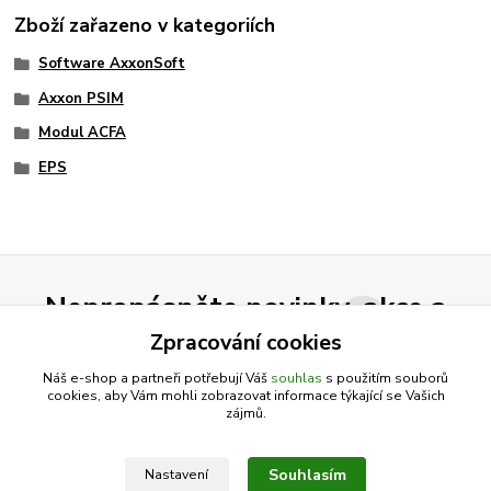
Zboží zařazeno v kategoriích
Software AxxonSoft
Axxon PSIM
Modul ACFA
EPS
Nepropásněte novinky, akce a
slevy!
Zpracování cookies
Náš e-shop a partneři potřebují Váš
souhlas
s použitím souborů
cookies, aby Vám mohli zobrazovat informace týkající se Vašich
Přihlásit se
zájmů.
Souhlasím se
zpracováním osobních údajů
za účelem rozesílky newsletteru.
Souhlasím
Nastavení
Můžete se kdykoli odhlásit. Zasíláme jednou za 14 dní.