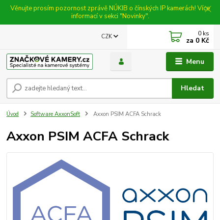
Věnujte prosím pozornost zprávě NÚKIB o čínských IP kamerách! Více
informací v sekci "Novinky".
0
ks
CZK
za
0 Kč
Menu
Hledat
Úvod
Software AxxonSoft
Axxon PSIM ACFA Schrack
Axxon PSIM ACFA Schrack