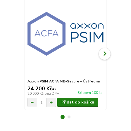
Axxon PSIM ACFA MB-Secure - Ústředna
Axxon PSIM
24 200 Kč
2 571 Kč
/
ks
Skladem 100 ks
20 000 Kč
bez DPH
2 125 Kč
bez
Přidat do košíku