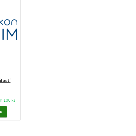
lostí
m 100 ks
u