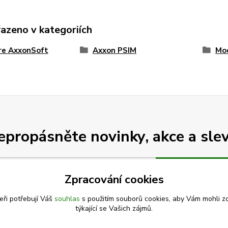
řazeno v kategoriích
re AxxonSoft
Axxon PSIM
Mo
epropásněte novinky, akce a slev
Přihlásit se
Zpracování cookies
Souhlasím se
zpracováním osobních údajů
za účelem rozesílky newsletteru.
eři potřebují Váš
souhlas
s použitím souborů cookies, aby Vám mohli z
Můžete se kdykoli odhlásit. Zasíláme jednou za 14 dní.
týkající se Vašich zájmů.