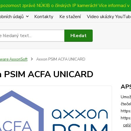
pozornost zprávě NÚKIB o čínských IP kamerách! Více informací v 
bních údajů
Kontakty
Ke stažení
Video ukázky YouTu
Hledat
tware AxxonSoft
Axxon PSIM ACFA UNICARD
n PSIM ACFA UNICARD
AP
Umožň
čteče
https
https
celý