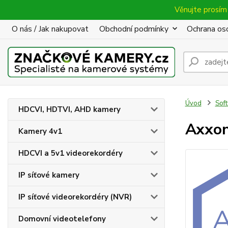
Věnujte prosím 
O nás / Jak nakupovat
Obchodní podmínky
Ochrana oso
Úvod
Sof
HDCVI, HDTVI, AHD kamery
Axxo
Kamery 4v1
HDCVI a 5v1 videorekordéry
IP síťové kamery
IP síťové videorekordéry (NVR)
Domovní videotelefony