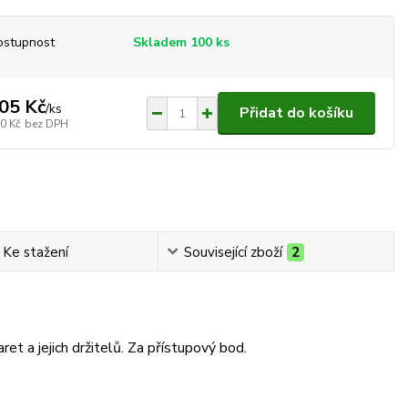
ostupnost
Skladem 100 ks
05 Kč
/
ks
Přidat do košíku
0 Kč
bez DPH
Ke stažení
Související zboží
2
et a jejich držitelů. Za přístupový bod.