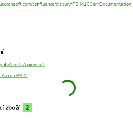
s.axxonsoft.com/confluence/display/PSIM100en/Documentation
ní
společnosti Axxonsoft
a Axxon PSIM
cí zboží
2