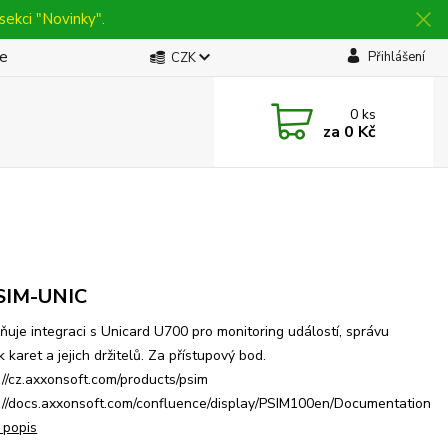
sekci "Novinky".
be
Přihlášení
CZK
0
ks
za
0 Kč
SIM-UNIC
uje integraci s Unicard U700 pro monitoring událostí, správu
k karet a jejich držitelů. Za přístupový bod.
://cz.axxonsoft.com/products/psim
://docs.axxonsoft.com/confluence/display/PSIM100en/Documentation
 popis