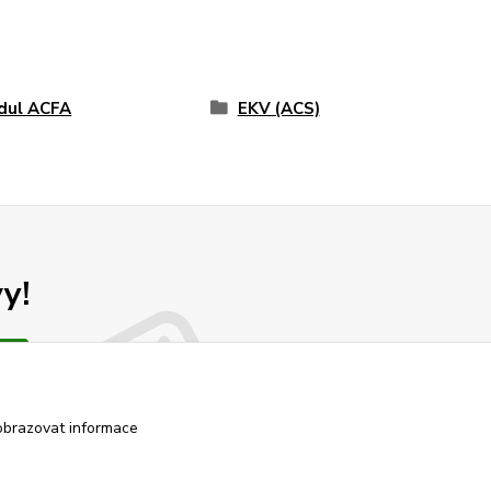
dul ACFA
EKV (ACS)
y!
obrazovat informace