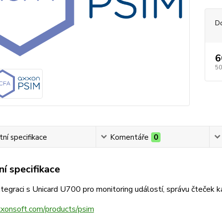
D
6
50
ní specifikace
Komentáře
0
í specifikace
egraci s Unicard U700 pro monitoring událostí, správu čteček kar
axxonsoft.com/products/psim