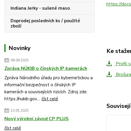
https://doc
Indiana Jerky - sušené maso
Doprodej posledních ks / použité
zboží
Novinky
Ke staže
08.09.2025
Profil 
Zpráva NÚKIB o čínských IP kamerách
Brožur
Zpráva Národního úřadu pro kybernetickou a
informační bezpečnost o čínských IP
kamerách a souvisejících rizicích. Zdroj zde:
https://nukib.gov....
číst celé
Souvisejí
13.05.2025
Nový výrobní závod CP PLUS
číst celé