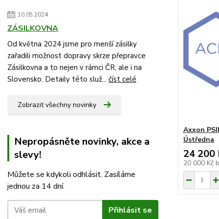
10.05.2024
ZÁSILKOVNA
Od května 2024 jsme pro menší zásilky
zařadili možnost dopravy skrze přepravce
Zásilkovna a to nejen v rámci ČR, ale i na
Slovensko. Detaily této služ...
číst celé
Zobrazit všechny novinky
Axxon PSI
Ústředna
Nepropásněte novinky, akce a
24 200 
slevy!
20 000 Kč
Můžete se kdykoli odhlásit. Zasíláme
jednou za 14 dní.
Přihlásit se