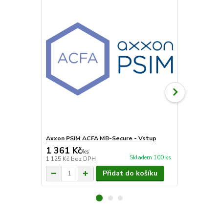
Axxon PSIM ACFA MB-Secure - Vstup
Axxon PSIM
1 361 Kč
24 200 
/
ks
Skladem 100 ks
1 125 Kč
bez DPH
20 000 Kč
be
Přidat do košíku