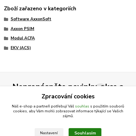
Zboží zařazeno v kategoriích
Software AxxonSoft
Axxon PSIM
Modul ACFA
EKV (ACS)
Nepropásněte novinky, akce a
slevy!
Zpracování cookies
Náš e-shop a partneři potřebují Váš
souhlas
s použitím souborů
cookies, aby Vám mohli zobrazovat informace týkající se Vašich
Přihlásit se
zájmů.
Souhlasím se
zpracováním osobních údajů
za účelem rozesílky newsletteru.
Souhlasím
Nastavení
Můžete se kdykoli odhlásit. Zasíláme jednou za 14 dní.