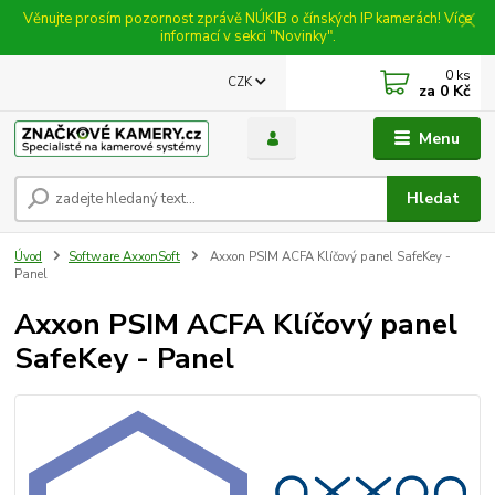
Věnujte prosím pozornost zprávě NÚKIB o čínských IP kamerách! Více
informací v sekci "Novinky".
0
ks
CZK
za
0 Kč
Menu
Hledat
Úvod
Software AxxonSoft
Axxon PSIM ACFA Klíčový panel SafeKey -
Panel
Axxon PSIM ACFA Klíčový panel
SafeKey - Panel