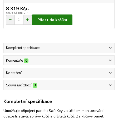
8 319 Kč
/
ks
6 875 Kč
bez DPH
Přidat do košíku
Kompletní specifikace
Komentáře
0
Ke stažení
Související zboží
3
Kompletní specifikace
Umožňuje připojení panelu SafeKey za účelem monitorování
událostí, stavů, správy klíčů a držitelů klíčů. Za klíčový panel.