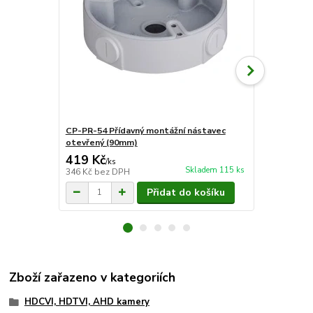
CP-PR-54 Přídavný montážní nástavec
CP-PR-44 Př
otevřený (90mm)
krabice (13
419 Kč
871 Kč
/
ks
/
ks
Skladem 115 ks
346 Kč
bez DPH
720 Kč
bez 
Přidat do košíku
Zboží zařazeno v kategoriích
HDCVI, HDTVI, AHD kamery