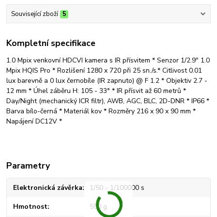
Související zboží
5
Kompletní specifikace
1.0 Mpix venkovní HDCVI kamera s IR přísvitem * Senzor 1/2.9" 1.0
Mpix HQIS Pro * Rozlišení 1280 x 720 při 25 sn./s.* Citlivost 0.01
lux barevně a 0 lux černobíle (IR zapnuto) @ F 1.2 * Objektiv 2.7 -
12 mm * Úhel záběru H: 105 - 33° * IR přísvit až 60 metrů *
Day/Night (mechanický ICR filtr), AWB, AGC, BLC, 2D-DNR * IP66 *
Barva bílo-černá * Materiál kov * Rozměry 216 x 90 x 90 mm *
Napájení DC12V *
Parametry
Elektronická závěrka
1/50 - 1/100000 s
Hmotnost
550 g