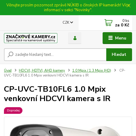
Věnujte prosím pozornost zprávě NÚKIB o čínských IP kamerách! Více
informací v sekci "Novinky".
0
ks
CZK
za
0 Kč
Menu
Hledat
Úvod
HDCVI, HDTVI, AHD kamery
1.0 Mpix / 1.3 Mpix (HD)
CP-
UVC-TB10FL6 1.0 Mpix venkovní HDCVI kamera s IR
CP-UVC-TB10FL6 1.0 Mpix
venkovní HDCVI kamera s IR
Doprodej