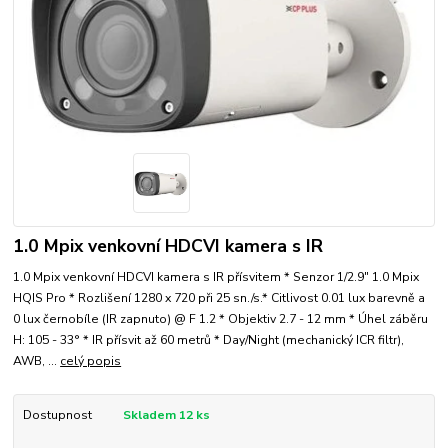
1.0 Mpix venkovní HDCVI kamera s IR
1.0 Mpix venkovní HDCVI kamera s IR přísvitem * Senzor 1/2.9" 1.0 Mpix
HQIS Pro * Rozlišení 1280 x 720 při 25 sn./s.* Citlivost 0.01 lux barevně a
0 lux černobíle (IR zapnuto) @ F 1.2 * Objektiv 2.7 - 12 mm * Úhel záběru
H: 105 - 33° * IR přísvit až 60 metrů * Day/Night (mechanický ICR filtr),
AWB, ...
celý popis
Dostupnost
Skladem 12 ks