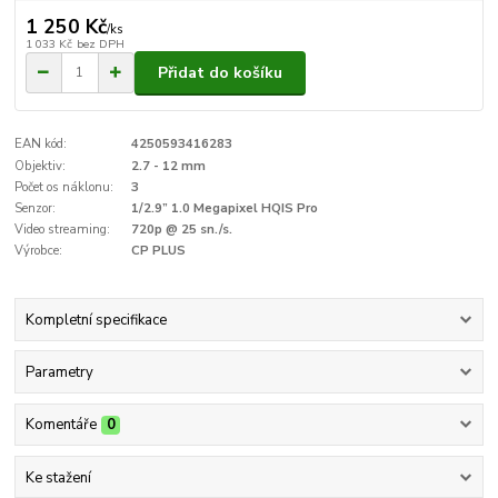
1 250 Kč
/
ks
1 033 Kč
bez DPH
Přidat do košíku
EAN kód:
4250593416283
Objektiv:
2.7 - 12 mm
Počet os náklonu:
3
Senzor:
1/2.9” 1.0 Megapixel HQIS Pro
Video streaming:
720p @ 25 sn./s.
Výrobce:
CP PLUS
Kompletní specifikace
Parametry
Komentáře
0
Ke stažení