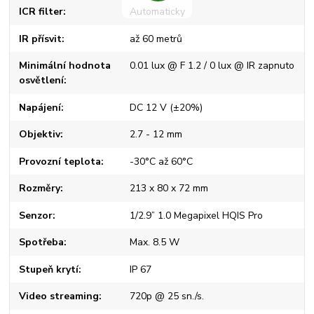
ICR filter
Automaticky
IR přísvit
až 60 metrů
Minimální hodnota
0.01 lux @ F 1.2 / 0 lux @ IR zapnuto
osvětlení
Napájení
DC 12 V (±20%)
Objektiv
2.7 - 12 mm
Provozní teplota
-30°C až 60°C
Rozměry
213 x 80 x 72 mm
Senzor
1/2.9” 1.0 Megapixel HQIS Pro
Spotřeba
Max. 8.5 W
Stupeň krytí
IP 67
Video streaming
720p @ 25 sn./s.