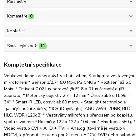
Parametry
Komentáře
0
Ke stažení
Související zboží
11
Kompletní specifikace
Venkovní dome kamera 4v1 s IR přísvitem, Starlight a vestavěným
mikrofonem * Senzor 1/2.7" 5.0 Mpix PS CMOS * Rozlišení až 5.0
Mpix. * Citlivost 0.02 lux barevně @ F1.8 a 0 lux černobíle (IR
zapnuto) * Motorický objektiv 2.7 - 12 mm * Úhel záběru H: 98 -
34° * Smart IR LED, dosvit až 60 metrů - Starlight technologie
(jasnější noční záběry) * ICR (Day/Night), AGC, AWB, 2DNR, BLC,
HLC, WDR (120dB) * Vestavěný mikrofon s přenosem po koaxiálu
spolu s videem * Rozměry 122 x 122 x 104 mm * Hmotnost 580 g *
Video výstup CVI + AHD + TVI + Analog (továrně je výstup v
HDCVI, k přepnutí je nutno použít menu HDCVI DVR nebo ovladač