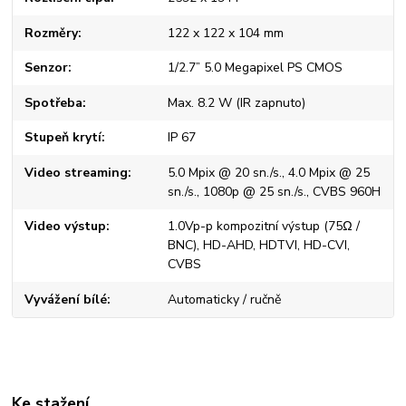
Rozměry
122 x 122 x 104 mm
Senzor
1/2.7” 5.0 Megapixel PS CMOS
Spotřeba
Max. 8.2 W (IR zapnuto)
Stupeň krytí
IP 67
Video streaming
5.0 Mpix @ 20 sn./s., 4.0 Mpix @ 25
sn./s., 1080p @ 25 sn./s., CVBS 960H
Video výstup
1.0Vp-p kompozitní výstup (75Ω /
BNC), HD-AHD, HDTVI, HD-CVI,
CVBS
Vyvážení bílé
Automaticky / ručně
Ke stažení