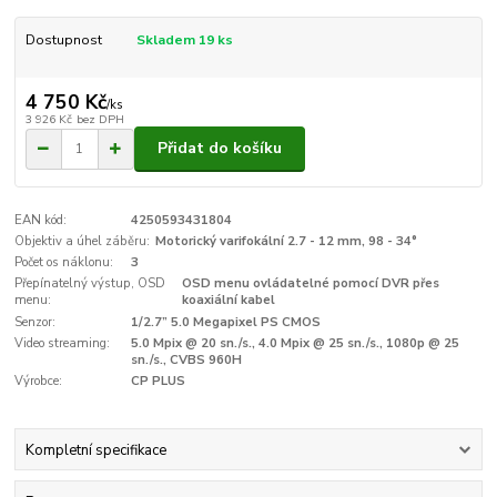
Dostupnost
Skladem 19 ks
4 750 Kč
/
ks
3 926 Kč
bez DPH
Přidat do košíku
EAN kód:
4250593431804
Objektiv a úhel záběru:
Motorický varifokální 2.7 - 12 mm, 98 - 34°
Počet os náklonu:
3
Přepínatelný výstup, OSD
OSD menu ovládatelné pomocí DVR přes
menu:
koaxiální kabel
Senzor:
1/2.7” 5.0 Megapixel PS CMOS
Video streaming:
5.0 Mpix @ 20 sn./s., 4.0 Mpix @ 25 sn./s., 1080p @ 25
sn./s., CVBS 960H
Výrobce:
CP PLUS
Kompletní specifikace