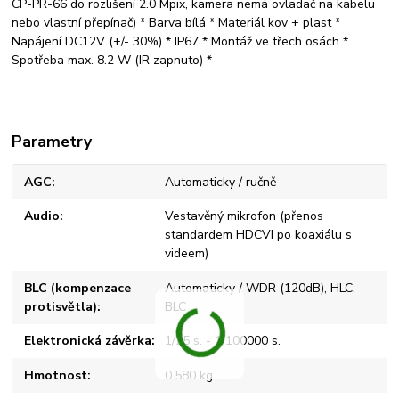
CP-PR-66 do rozlišení 2.0 Mpix, kamera nemá ovladač na kabelu
nebo vlastní přepínač) * Barva bílá * Materiál kov + plast *
Napájení DC12V (+/- 30%) * IP67 * Montáž ve třech osách *
Spotřeba max. 8.2 W (IR zapnuto) *
Parametry
AGC
Automaticky / ručně
Audio
Vestavěný mikrofon (přenos
standardem HDCVI po koaxiálu s
videem)
BLC (kompenzace
Automaticky / WDR (120dB), HLC,
protisvětla)
BLC
Elektronická závěrka
1/25 s. - 1/100000 s.
Hmotnost
0.580 kg