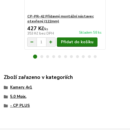
CP-PR-42 Přídavný montážní nástavec
CP-PR-45 Př
otevřený (122mm)
krabice (13
427 Kč
871 Kč
/
ks
/
ks
Skladem 58 ks
353 Kč
bez DPH
720 Kč
bez 
Přidat do košíku
Zboží zařazeno v kategoriích
Kamery 4v1
5.0 Mpix.
- CP PLUS