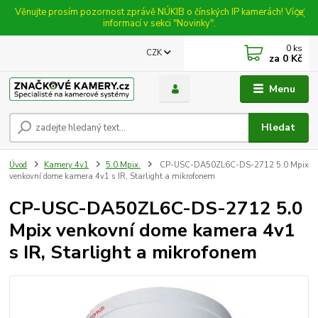
Věnujte prosím pozornost zprávě NÚKIB o čínských IP kamerách! Více
informací v sekci "Novinky".
0
ks
CZK
za
0 Kč
Menu
Hledat
Úvod
Kamery 4v1
5.0 Mpix.
CP-USC-DA50ZL6C-DS-2712 5.0 Mpix
venkovní dome kamera 4v1 s IR, Starlight a mikrofonem
CP-USC-DA50ZL6C-DS-2712 5.0
Mpix venkovní dome kamera 4v1
s IR, Starlight a mikrofonem