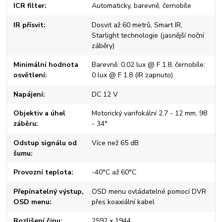
ICR filter
Automaticky, barevně, černobíle
IR přísvit
Dosvit až 60 metrů, Smart IR,
Starlight technologie (jasnější noční
záběry)
Minimální hodnota
Barevně: 0.02 lux @ F 1.8, černobíle:
osvětlení
0 lux @ F 1.8 (IR zapnuto)
Napájení
DC 12 V
Objektiv a úhel
Motorický varifokální 2.7 - 12 mm, 98
záběru
- 34°
Odstup signálu od
Více než 65 dB
šumu
Provozní teplota
-40°C až 60°C
Přepínatelný výstup,
OSD menu ovládatelné pomocí DVR
OSD menu
přes koaxiální kabel
Rozlišení čipu
2592 x 1944