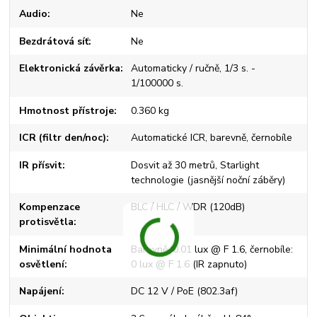
Audio
Ne
Bezdrátová síť
Ne
Elektronická závěrka
Automaticky / ručně, 1/3 s. -
1/100000 s.
Hmotnost přístroje
0.360 kg
ICR (filtr den/noc)
Automatické ICR, barevně, černobíle
IR přísvit
Dosvit až 30 metrů, Starlight
technologie (jasnější noční záběry)
Kompenzace
BLC / HLC / WDR (120dB)
protisvětla
Minimální hodnota
Barevně: 0.01 lux @ F 1.6, černobíle:
osvětlení
0 lux @ F 1.6 (IR zapnuto)
Napájení
DC 12 V / PoE (802.3af)