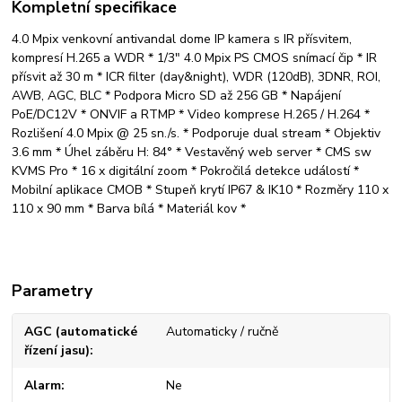
Kompletní specifikace
4.0 Mpix venkovní antivandal dome IP kamera s IR přísvitem,
kompresí H.265 a WDR * 1/3" 4.0 Mpix PS CMOS snímací čip * IR
přísvit až 30 m * ICR filter (day&night), WDR (120dB), 3DNR, ROI,
AWB, AGC, BLC * Podpora Micro SD až 256 GB * Napájení
PoE/DC12V * ONVIF a RTMP * Video komprese H.265 / H.264 *
Rozlišení 4.0 Mpix @ 25 sn./s. * Podporuje dual stream * Objektiv
3.6 mm * Úhel záběru H: 84° * Vestavěný web server * CMS sw
KVMS Pro * 16 x digitální zoom * Pokročilá detekce událostí *
Mobilní aplikace CMOB * Stupeň krytí IP67 & IK10 * Rozměry 110 x
110 x 90 mm * Barva bílá * Materiál kov *
Parametry
AGC (automatické
Automaticky / ručně
řízení jasu)
Alarm
Ne