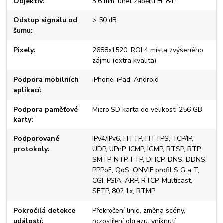
Objektiv
3.6 mm, úhel záběru H: 84°
Odstup signálu od
> 50 dB
šumu
Pixely
2688x1520, ROI 4 místa zvýšeného
zájmu (extra kvalita)
Podpora mobilních
iPhone, iPad, Android
aplikací
Podpora paměťové
Micro SD karta do velikosti 256 GB
karty
Podporované
IPv4/IPv6, HTTP, HTTPS, TCP/IP,
protokoly
UDP, UPnP, ICMP, IGMP, RTSP, RTP,
SMTP, NTP, FTP, DHCP, DNS, DDNS,
PPPoE, QoS, ONVIF profil S G a T,
CGI, PSIA, ARP, RTCP, Multicast,
SFTP, 802.1x, RTMP
Pokročilá detekce
Překročení linie, změna scény,
událostí
rozostření obrazu, vniknutí