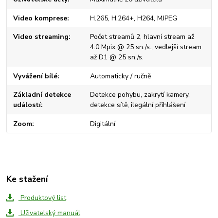
Video komprese
H.265, H.264+, H264, MJPEG
Video streaming
Počet streamů 2, hlavní stream až
4.0 Mpix @ 25 sn./s., vedlejší stream
až D1 @ 25 sn./s.
Vyvážení bílé
Automaticky / ručně
Základní detekce
Detekce pohybu, zakrytí kamery,
událostí
detekce sítě, ilegální přihlášení
Zoom
Digitální
Ke stažení
Produktový list
Uživatelský manuál