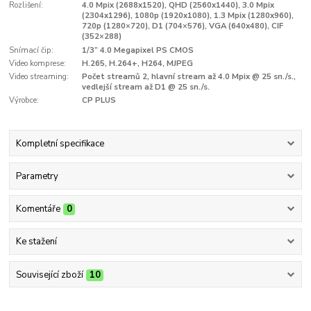
Rozlišení:
4.0 Mpix (2688x1520), QHD (2560x1440), 3.0 Mpix
(2304x1296), 1080p (1920x1080), 1.3 Mpix (1280x960),
720p (1280×720), D1 (704×576), VGA (640x480), CIF
(352×288)
Snímací čip:
1/3” 4.0 Megapixel PS CMOS
Video komprese:
H.265, H.264+, H264, MJPEG
Video streaming:
Počet streamů 2, hlavní stream až 4.0 Mpix @ 25 sn./s.,
vedlejší stream až D1 @ 25 sn./s.
Výrobce:
CP PLUS
Kompletní specifikace
Parametry
Komentáře
0
Ke stažení
Související zboží
10