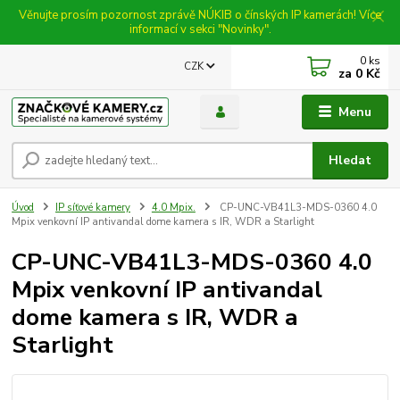
Věnujte prosím pozornost zprávě NÚKIB o čínských IP kamerách! Více
informací v sekci "Novinky".
0
ks
CZK
za
0 Kč
Menu
Hledat
Úvod
IP síťové kamery
4.0 Mpix.
CP-UNC-VB41L3-MDS-0360 4.0
Mpix venkovní IP antivandal dome kamera s IR, WDR a Starlight
CP-UNC-VB41L3-MDS-0360 4.0
Mpix venkovní IP antivandal
dome kamera s IR, WDR a
Starlight