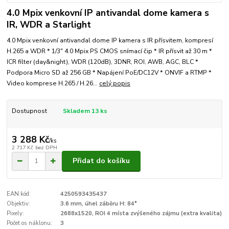
4.0 Mpix venkovní IP antivandal dome kamera s
IR, WDR a Starlight
4.0 Mpix venkovní antivandal dome IP kamera s IR přísvitem, kompresí
H.265 a WDR * 1/3" 4.0 Mpix PS CMOS snímací čip * IR přísvit až 30 m *
ICR filter (day&night), WDR (120dB), 3DNR, ROI, AWB, AGC, BLC *
Podpora Micro SD až 256 GB * Napájení PoE/DC12V * ONVIF a RTMP *
Video komprese H.265 / H.26...
celý popis
Dostupnost
Skladem 13 ks
3 288 Kč
/
ks
2 717 Kč
bez DPH
Přidat do košíku
EAN kód:
4250593435437
Objektiv:
3.6 mm, úhel záběru H: 84°
Pixely:
2688x1520, ROI 4 místa zvýšeného zájmu (extra kvalita)
Počet os náklonu:
3