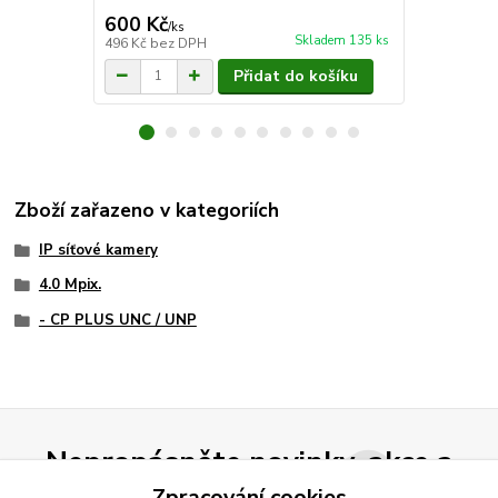
600 Kč
454 Kč
/
ks
/
ks
Skladem 135 ks
496 Kč
bez DPH
375 Kč
bez 
Přidat do košíku
Zboží zařazeno v kategoriích
IP síťové kamery
4.0 Mpix.
- CP PLUS UNC / UNP
Nepropásněte novinky, akce a
Zpracování cookies