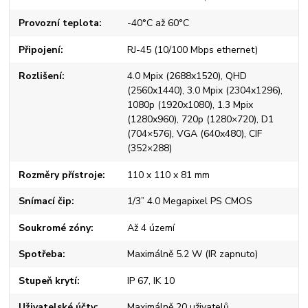
Provozní teplota
-40°C až 60°C
Připojení
RJ-45 (10/100 Mbps ethernet)
Rozlišení
4.0 Mpix (2688x1520), QHD
(2560x1440), 3.0 Mpix (2304x1296),
1080p (1920x1080), 1.3 Mpix
(1280x960), 720p (1280×720), D1
(704×576), VGA (640x480), CIF
(352×288)
Rozměry přístroje
110 x 110 x 81 mm
Snímací čip
1/3” 4.0 Megapixel PS CMOS
Soukromé zóny
Až 4 území
Spotřeba
Maximálně 5.2 W (IR zapnuto)
Stupeň krytí
IP 67, IK 10
Uživatelské účty
Maximálně 20 uživatelů