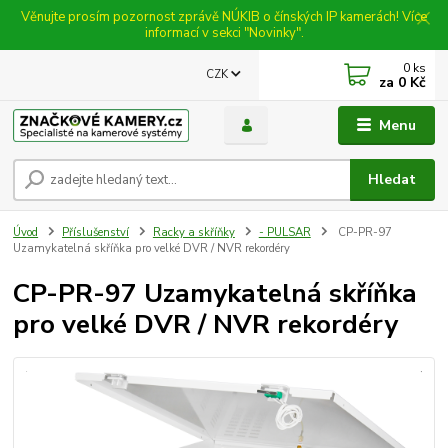
Věnujte prosím pozornost zprávě NÚKIB o čínských IP kamerách! Více
informací v sekci "Novinky".
0
ks
CZK
za
0 Kč
Menu
Hledat
Úvod
Příslušenství
Racky a skříňky
- PULSAR
CP-PR-97
Uzamykatelná skříňka pro velké DVR / NVR rekordéry
CP-PR-97 Uzamykatelná skříňka
pro velké DVR / NVR rekordéry