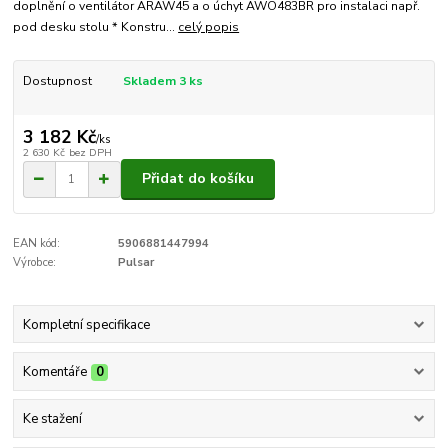
doplnění o ventilátor ARAW45 a o úchyt AWO483BR pro instalaci např.
pod desku stolu * Konstru...
celý popis
Dostupnost
Skladem 3 ks
3 182 Kč
/
ks
2 630 Kč
bez DPH
Přidat do košíku
EAN kód:
5906881447994
Výrobce:
Pulsar
Kompletní specifikace
Komentáře
0
Ke stažení