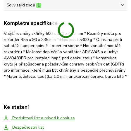
Související zboží
1
Kompletní specifikace
Vnější rozměry skříňky 500 x 120 x 405 mm * Rozměry místa pro
rekordér 455 x 90 x 335 mm * Hmotnost 5300 g * Ochrana proti
sabotáži: tamper spínač – otevření skříně * Horizontální montáž
rekordéru * Možnost doplnění o ventilátor ARAW45 a o úchyt
AWO483BR pro instalaci např. pod desku stolu * Konstrukce
krytu je přizpůsobena požadavkům ochrany osobních dat (GDPR)
pro informace, které musí být chráněny a bezpečně přechovávány
* Materiál železo, tloušťka 1.0 mm, antikorozní úprava, barva bílá *
Ke stažení
Produktový list a návod k obsluze
Bezpečnostní list