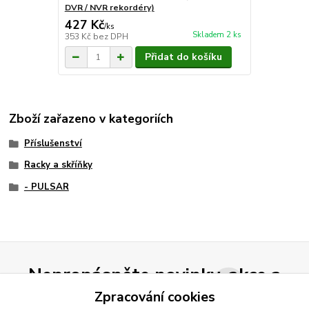
DVR / NVR rekordéry)
427 Kč
/
ks
Skladem 2 ks
353 Kč
bez DPH
Přidat do košíku
Zboží zařazeno v kategoriích
Příslušenství
Racky a skříňky
- PULSAR
Nepropásněte novinky, akce a
slevy!
Zpracování cookies