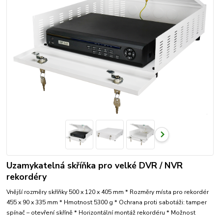
Uzamykatelná skříňka pro velké DVR / NVR
rekordéry
Vnější rozměry skříňky 500 x 120 x 405 mm * Rozměry místa pro rekordér
455 x 90 x 335 mm * Hmotnost 5300 g * Ochrana proti sabotáži: tamper
spínač – otevření skříně * Horizontální montáž rekordéru * Možnost