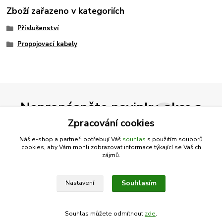
Zboží zařazeno v kategoriích
Příslušenství
Propojovací kabely
Nepropásněte novinky, akce a
slevy!
Zpracování cookies
Náš e-shop a partneři potřebují Váš
souhlas
s použitím souborů
cookies, aby Vám mohli zobrazovat informace týkající se Vašich
Přihlásit se
zájmů.
Souhlasím se
zpracováním osobních údajů
za účelem rozesílky newsletteru.
Souhlasím
Nastavení
Můžete se kdykoli odhlásit. Zasíláme jednou za 14 dní.
Souhlas můžete odmítnout
zde
.
Vytvořeno na
Eshop-rychle.cz