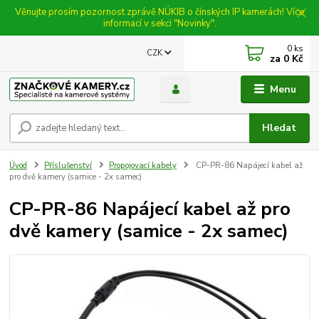
Věnujte prosím pozornost zprávě NÚKIB o čínských IP kamerách! Více
informací v sekci "Novinky".
0
ks
CZK
za
0 Kč
Menu
Hledat
Úvod
Příslušenství
Propojovací kabely
CP-PR-86 Napájecí kabel až
pro dvě kamery (samice - 2x samec)
CP-PR-86 Napájecí kabel až pro
dvě kamery (samice - 2x samec)