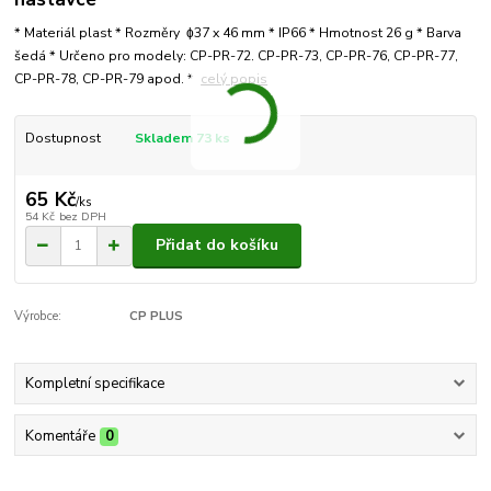
* Materiál plast * Rozměry ɸ37 x 46 mm * IP66 * Hmotnost 26 g * Barva
šedá * Určeno pro modely: CP-PR-72, CP-PR-73, CP-PR-76, CP-PR-77,
CP-PR-78, CP-PR-79 apod. *
celý popis
Dostupnost
Skladem 73 ks
65 Kč
/
ks
54 Kč
bez DPH
Přidat do košíku
Výrobce:
CP PLUS
Kompletní specifikace
Komentáře
0