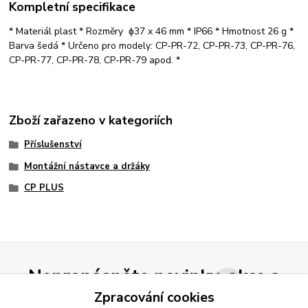
Kompletní specifikace
* Materiál plast * Rozměry ɸ37 x 46 mm * IP66 * Hmotnost 26 g *
Barva šedá * Určeno pro modely: CP-PR-72, CP-PR-73, CP-PR-76,
CP-PR-77, CP-PR-78, CP-PR-79 apod. *
Zboží zařazeno v kategoriích
Příslušenství
Montážní nástavce a držáky
CP PLUS
Nepropásněte novinky, akce a
slevy!
Zpracování cookies