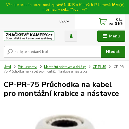
Věnujte prosím pozornost zprávě NÚKIB o čínských IP kamerách! Více
informací v sekci "Novinky".
0
ks
CZK
za
0 Kč
Menu
Hledat
Úvod
Příslušenství
Montážní nástavce a držáky
CP PLUS
CP-PR-
75 Průchodka na kabel pro montážní krabice a nástavce
CP-PR-75 Průchodka na kabel
pro montážní krabice a nástavce