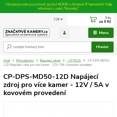
Věnujte prosím pozornost zprávě NÚKIB o čínských IP kamerách! Více
informací v sekci "Novinky".
0
ks
CZK
za
0 Kč
Menu
Hledat
Úvod
Příslušenství
Napájecí zdroje
- CP PLUS
CP-DPS-MD50-
12D Napájecí zdroj pro více kamer - 12V / 5A v kovovém provedení
CP-DPS-MD50-12D Napájecí
zdroj pro více kamer - 12V / 5A v
kovovém provedení