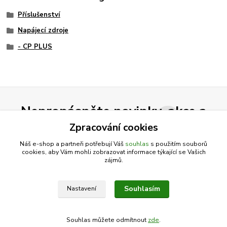
Příslušenství
Napájecí zdroje
- CP PLUS
Nepropásněte novinky, akce a
slevy!
Zpracování cookies
Náš e-shop a partneři potřebují Váš
souhlas
s použitím souborů
cookies, aby Vám mohli zobrazovat informace týkající se Vašich
Přihlásit se
zájmů.
Souhlasím se
zpracováním osobních údajů
za účelem rozesílky newsletteru.
Souhlasím
Nastavení
Můžete se kdykoli odhlásit. Zasíláme jednou za 14 dní.
Souhlas můžete odmítnout
zde
.