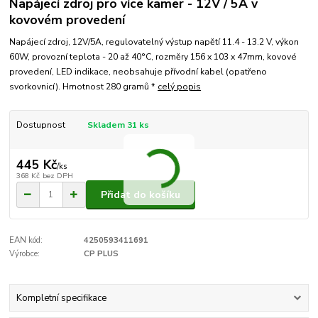
Napájecí zdroj pro více kamer - 12V / 5A v
kovovém provedení
Napájecí zdroj, 12V/5A, regulovatelný výstup napětí 11.4 - 13.2 V, výkon
60W, provozní teplota - 20 až 40°C, rozměry 156 x 103 x 47mm, kovové
provedení, LED indikace, neobsahuje přívodní kabel (opatřeno
svorkovnicí). Hmotnost 280 gramů *
celý popis
Dostupnost
Skladem 31 ks
445 Kč
/
ks
368 Kč
bez DPH
Přidat do košíku
EAN kód:
4250593411691
Výrobce:
CP PLUS
Kompletní specifikace