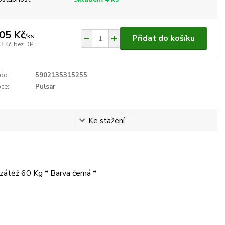
05 Kč
/
ks
Přidat do košíku
3 Kč
bez DPH
ód:
5902135315255
ce:
Pulsar
Ke stažení
átěž 60 Kg * Barva černá *