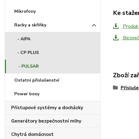
Mikrofony
Ke staže
Racky a skříňky
Produkt
Bezpečn
- AIPA
- CP PLUS
- PULSAR
Zboží za
Ostatní příslušenství
Přísluše
Power boxy
Přístupové systémy a docházky
Generátory bezpečnostní mlhy
Chytrá domácnost