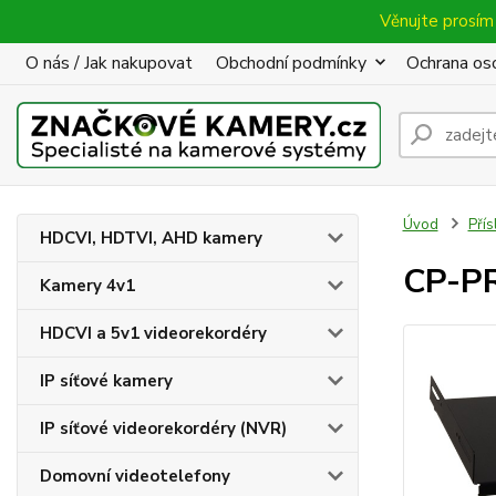
Věnujte prosím 
O nás / Jak nakupovat
Obchodní podmínky
Ochrana oso
Úvod
Přís
HDCVI, HDTVI, AHD kamery
CP-PR
Kamery 4v1
HDCVI a 5v1 videorekordéry
IP síťové kamery
IP síťové videorekordéry (NVR)
Domovní videotelefony