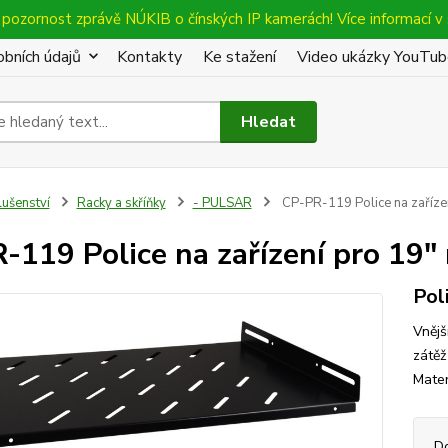
pozornost zprávě NÚKIB o čínských IP kamerách! Více informací v 
bních údajů
Kontakty
Ke stažení
Video ukázky YouTu
Hledat
lušenství
Racky a skříňky
- PULSAR
CP-PR-119 Police na zařízen
-119 Police na zařízení pro 19" 
Pol
Vnějš
zátěž
Mater
D