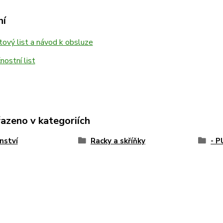
ní
ový list a návod k obsluze
ostní list
řazeno v kategoriích
nství
Racky a skříňky
- 