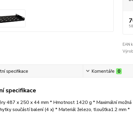
7
58
EAN k
Výrob
ní specifikace
Komentáře
0
í specifikace
ěry 487 x 250 x 44 mm * Hmotnost 1420 g * Maximální možná z
ytky součástí balení (4 x) * Materiál železo, tloušťka1.2 mm *