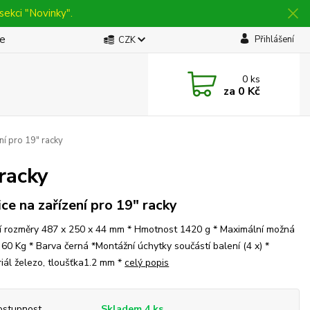
sekci "Novinky".
be
Přihlášení
CZK
0
ks
za
0 Kč
í pro 19" racky
racky
ice na zařízení pro 19" racky
í rozměry 487 x 250 x 44 mm * Hmotnost 1420 g * Maximální možná
 60 Kg * Barva černá *Montážní úchytky součástí balení (4 x) *
iál železo, tloušťka1.2 mm *
celý popis
ostupnost
Skladem 4 ks