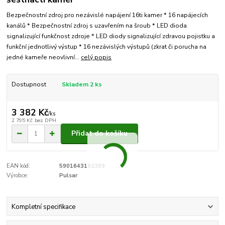
Bezpečnostní zdroj pro nezávislé napájení 16ti kamer * 16 napájecích
kanálů * Bezpečnostní zdroj s uzavřením na šroub * LED dioda
signalizující funkčnost zdroje * LED diody signalizující zdravou pojistku a
funkční jednotlivý výstup * 16 nezávislých výstupů (zkrat či porucha na
jedné kameře neovlivní...
celý popis
Dostupnost
Skladem 2 ks
3 382 Kč
/
ks
2 795 Kč
bez DPH
Přidat do košíku
EAN kód:
5901643192389
Výrobce:
Pulsar
Kompletní specifikace