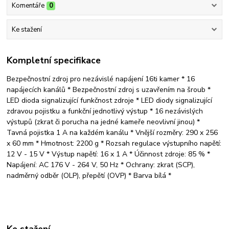
Komentáře
0
Ke stažení
Kompletní specifikace
Bezpečnostní zdroj pro nezávislé napájení 16ti kamer * 16
napájecích kanálů * Bezpečnostní zdroj s uzavřením na šroub *
LED dioda signalizující funkčnost zdroje * LED diody signalizující
zdravou pojistku a funkční jednotlivý výstup * 16 nezávislých
výstupů (zkrat či porucha na jedné kameře neovlivní jinou) *
Tavná pojistka 1 A na každém kanálu * Vnější rozměry: 290 x 256
x 60 mm * Hmotnost: 2200 g * Rozsah regulace výstupního napětí:
12 V - 15 V * Výstup napětí: 16 x 1 A * Účinnost zdroje: 85 % *
Napájení: AC 176 V - 264 V, 50 Hz * Ochrany: zkrat (SCP),
nadměrný odběr (OLP), přepětí (OVP) * Barva bílá *
Ke stažení