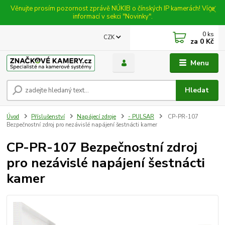
Věnujte prosím pozornost zprávě NÚKIB o čínských IP kamerách! Více
informací v sekci "Novinky".
0
ks
CZK
za
0 Kč
Menu
Hledat
Úvod
Příslušenství
Napájecí zdroje
- PULSAR
CP-PR-107
Bezpečnostní zdroj pro nezávislé napájení šestnácti kamer
CP-PR-107 Bezpečnostní zdroj
pro nezávislé napájení šestnácti
kamer