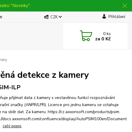
sekci "Novinky".
be
Přihlášení
CZK
0
ks
za
0 Kč
mery
ěná detekce z kamery
SIM-ILP
uje přijímat data z kamery s vestavěnou funkcí rozpoznávání
trační značky (ANPR/LPR). Licence pro jednu kameru se vztahuje
 na sběr dat. Za kameru. https://cz.axxonsoft.com/products/psim
://docs.axxonsoft.com/confluence/display/AutoPSIM100en/Document
on
celý popis