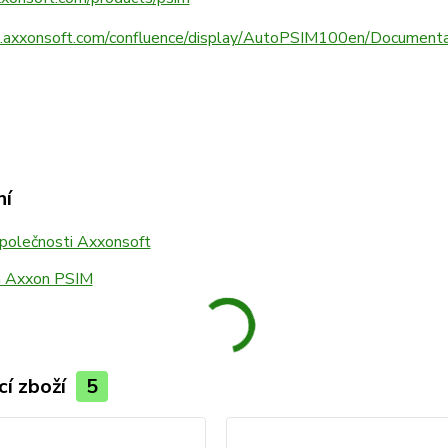
cs.axxonsoft.com/confluence/display/AutoPSIM100en/Documenta
ní
společnosti Axxonsoft
a Axxon PSIM
cí zboží
5