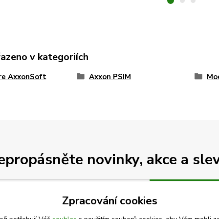
řazeno v kategoriích
re AxxonSoft
Axxon PSIM
Mo
epropásněte novinky, akce a slev
Přihlásit se
Zpracování cookies
Souhlasím se
zpracováním osobních údajů
za účelem rozesílky newsletteru.