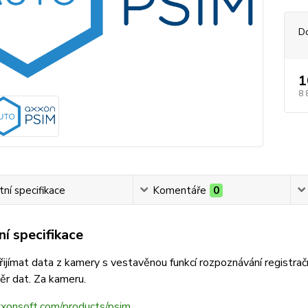
D
1
8 
ní specifikace
Komentáře
0
í specifikace
ijímat data z kamery s vestavěnou funkcí rozpoznávání registra
ěr dat. Za kameru.
axxonsoft.com/products/psim