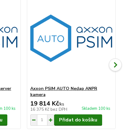
erver
Axxon PSIM AUTO Nedap ANPR
Axxo
kamera
regis
19 814 Kč
15 
/
ks
m 100 ks
Skladem 100 ks
16 375 Kč
bez DPH
12 50
u
Přidat do košíku