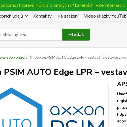
pozornost zprávě NÚKIB o čínských IP kamerách! Více informací v 
bních údajů
Kontakty
Ke stažení
Video ukázky YouTu
Hledat
tware AxxonSoft
Axxon PSIM AUTO Edge LPR – vestavěná detekce z ka
 PSIM AUTO Edge LPR – vestav
AP
Umožň
regis
pouze
https
ati