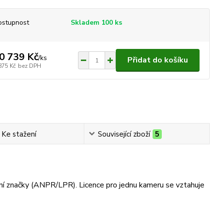
ostupnost
Skladem 100 ks
0 739 Kč
/
ks
Přidat do košíku
875 Kč
bez DPH
Ke stažení
Související zboží
5
ční značky (ANPR/LPR). Licence pro jednu kameru se vztahuje