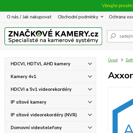
Věnujte prosím 
O nás / Jak nakupovat
Obchodní podmínky
Ochrana oso
Úvod
Sof
HDCVI, HDTVI, AHD kamery
Axxon
Kamery 4v1
HDCVI a 5v1 videorekordéry
IP síťové kamery
IP síťové videorekordéry (NVR)
Domovní videotelefony