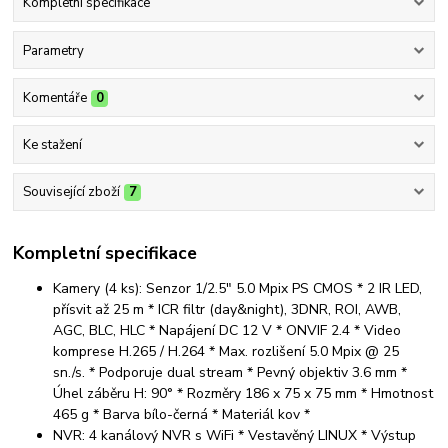
Kompletní specifikace
Parametry
Komentáře
0
Ke stažení
Související zboží
7
Kompletní specifikace
Kamery (4 ks): Senzor 1/2.5" 5.0 Mpix PS CMOS * 2 IR LED,
přísvit až 25 m * ICR filtr (day&night), 3DNR, ROI, AWB,
AGC, BLC, HLC * Napájení DC 12 V * ONVIF 2.4 * Video
komprese H.265 / H.264 * Max. rozlišení 5.0 Mpix @ 25
sn./s. * Podporuje dual stream * Pevný objektiv 3.6 mm *
Úhel záběru H: 90° * Rozměry 186 x 75 x 75 mm * Hmotnost
465 g * Barva bílo-černá * Materiál kov *
NVR: 4 kanálový NVR s WiFi * Vestavěný LINUX * Výstup