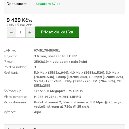
Dostupnost
Skladem 37 ks
9 499 Kč
/
ks
7 850 Kč
bez DPH
Přidat do košíku
EAN kód:
0745178459051
Objektiv:
3.6 mm, úhel záběru H: 90°
Pixely:
2592x1944 zobrazení / nahrávání
Počet os náklonu:
3
Rozlišení:
5.0 Mpix (2592x1944), 4.0 Mpix (2688x1520), 3.0 Mpix
(2048x1536), 1080p (1920x1080), 1.3 Mpix (1280x1024),
SXGA (1280x960), 720p (1280×720), D1 (704x576), CIF
(352x288)
Snímací čip:
1/2.5” 5.0 Megapixel PS CMOS
Video komprese:
H.265, H.264+, H.264, MJPEG
Video streaming:
Počet streamů 2, hlavní stream až 5.0 Mpix @ 25 sn./s.,
vedlejší stream až 720p @ 25 sn./s.
Výrobce:
Aipa