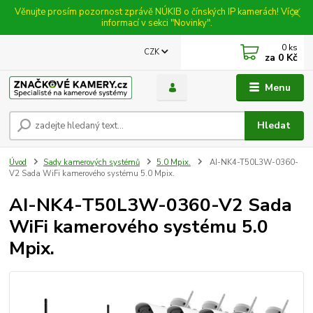
Věnujte prosím pozornost zprávě NÚKIB o čínských IP kamerách! Více
informací v sekci "Novinky".
0
ks
CZK
za
0 Kč
Menu
Hledat
Úvod
Sady kamerových systémů
5.0 Mpix.
AI-NK4-T50L3W-0360-
V2 Sada WiFi kamerového systému 5.0 Mpix.
AI-NK4-T50L3W-0360-V2 Sada
WiFi kamerového systému 5.0
Mpix.