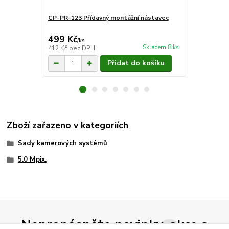
CP-PR-123 Přídavný montážní nástavec
CP-PR-34 S
monitorová
499 Kč
40 Kč
/
ks
/
ks
Skladem 8 ks
412 Kč
bez DPH
33 Kč
bez D
Přidat do košíku
Zboží zařazeno v kategoriích
Sady kamerových systémů
5.0 Mpix.
Nepropásněte novinky, akce a