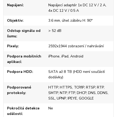
Napájení
Napájecí adaptér 1x DC 12 V / 2 A,
4x DC 12 V / 0.5 A
Objektiv
3.6 mm, úhel záběru H: 90°
Odstup signálu od
> 52 dB
šumu
Pixely
2592x1944 zobrazení / nahrávání
Podpora mobilních
iPhone, iPad, Android
aplikací
Podpora HDD
SATA až 8 TB (HDD není součástí
dodávky)
Podporované
HTTP, HTTPS, TCP/IP, RTSP, RTP,
protokoly
SMTP, NTP, FTP, DHCP, DNS, DDNS,
SSL, UPNP, IPEYE, GOOGLE
Pokročilá detekce
Ne
událostí