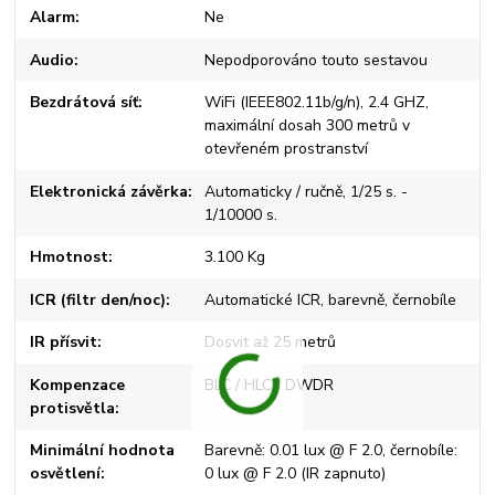
Alarm
Ne
Audio
Nepodporováno touto sestavou
Bezdrátová síť
WiFi (IEEE802.11b/g/n), 2.4 GHZ,
maximální dosah 300 metrů v
otevřeném prostranství
Elektronická závěrka
Automaticky / ručně, 1/25 s. -
1/10000 s.
Hmotnost
3.100 Kg
ICR (filtr den/noc)
Automatické ICR, barevně, černobíle
IR přísvit
Dosvit až 25 metrů
Kompenzace
BLC / HLC / DWDR
protisvětla
Minimální hodnota
Barevně: 0.01 lux @ F 2.0, černobíle:
osvětlení
0 lux @ F 2.0 (IR zapnuto)