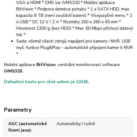
VGA a HDMI * CMS sw iVMS320 * Mobilní aplikace
BitVision * Podpora detekce pohybu * 1 x SATA HDD, max.
kapacita 8 TB (není součástí balení) * Vícejazyčné menu * 2
x USB * DC 12 V / 2 A * Rozměry 260 x 260 x 45 mm *
Hmotnost 1300 g (bez HDD) * Max. 60 Mbps příchozí datový
tok *
Sada: včetně všech zdrojů napájení pro kamery i NVR, USB
myš, funkce Plug&Play - automatické připojení kamer k NVR
*
Mobilní aplikace
BitVision
, centrální monitorovací software
iVMS320.
Defaultní heslo pro účet admin je 12345.
Parametry
AGC (automatické
Automaticky / ručně
řízení jasu)