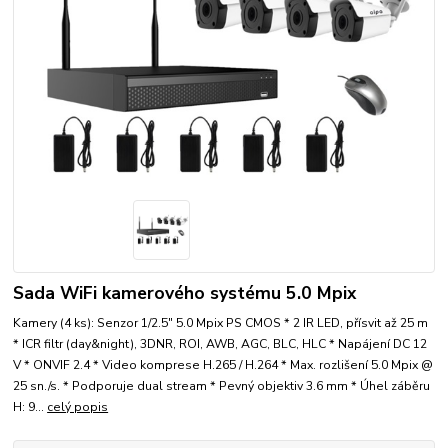
Sada WiFi kamerového systému 5.0 Mpix
Kamery (4 ks): Senzor 1/2.5" 5.0 Mpix PS CMOS * 2 IR LED, přísvit až 25 m
* ICR filtr (day&night), 3DNR, ROI, AWB, AGC, BLC, HLC * Napájení DC 12
V * ONVIF 2.4 * Video komprese H.265 / H.264 * Max. rozlišení 5.0 Mpix @
25 sn./s. * Podporuje dual stream * Pevný objektiv 3.6 mm * Úhel záběru
H: 9...
celý popis