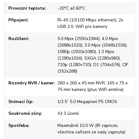
Provozní teplota
-20°C až 60°C
Připojení
RJ-45 (10/100 Mbps ethernet), 2x
USB 2.0, WiFi pro kamery
Rozlišení
5.0 Mpix (2592x1944), 4.0 Mpix
(2688x1520), 3.0 Mpix (2048x1536),
1080p (1920x1080), 1.3 Mpix
(1280x1024), SXGA (1280x960),
720p (1280×720), D1 (704x576), CIF
(352x288)
Rozměry NVR / kamer
260 x 260 x 45 mm NVR, 165 x 75 x
75 mm kamery (plus WiFi anténa)
Snímací čip
1/2.5” 5.0 Megapixel PS CMOS
Soukromé zóny
Až 3 území
Spotřeba
Maximálně 10.0 W (IR zapnuto,
všechna zařízení ze sady zapnuta)