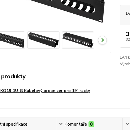
D
3
32
EAN k
Výrob
 produkty
-KO19-1U-G Kabelový organizér pro 19" racky
ní specifikace
Komentáře
0