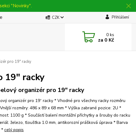
sekci "Novinky".
be
Přihlášení
CZK
0
ks
za
0 Kč
ér pro 19" racky
 19" racky
elový organizér pro 19" racky
ový organizér pro 19“ racky * Vhodné pro všechny racky rozměru
 Vnější rozměry: 486 x 89 x 68 mm * Výška zabrané pozice: 2U *
ost: 1100 g * Součástí balení montážní příchytky a šrouby do racku
eriál: železo, tloušťka 1.0 mm, antikorozní prášková úprava * Barva
á *
celý popis