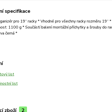
í specifikace
ganizér pro 19“ racky * Vhodné pro všechny racky rozměru 19“ *
st: 1100 g * Součástí balení montážní příchytky a šrouby do rac
va černá *
ní
ový list
ostní list
cí zboží
2