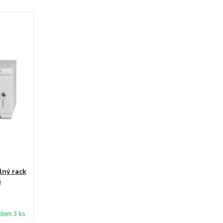
ný rack
á
dem 3 ks