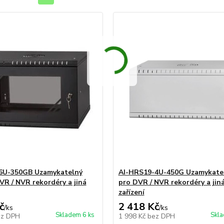
6U-350GB Uzamykatelný
AI-HRS19-4U-450G Uzamykatel
VR / NVR rekordéry a jiná
pro DVR / NVR rekordéry a jin
zařízení
č
2 418 Kč
/
ks
/
ks
Skladem 6 ks
Skla
ez DPH
1 998 Kč
bez DPH