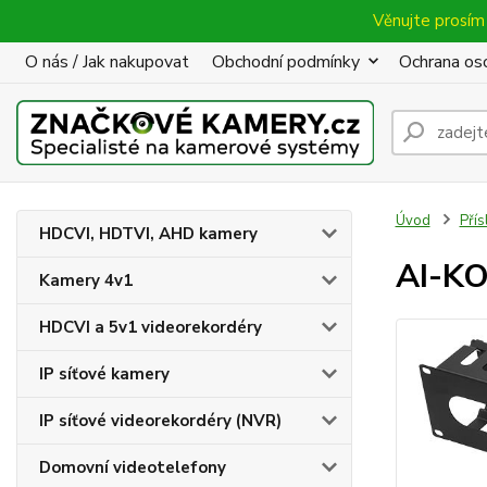
Věnujte prosím 
O nás / Jak nakupovat
Obchodní podmínky
Ochrana oso
Úvod
Přís
HDCVI, HDTVI, AHD kamery
AI-KO
Kamery 4v1
HDCVI a 5v1 videorekordéry
IP síťové kamery
IP síťové videorekordéry (NVR)
Domovní videotelefony