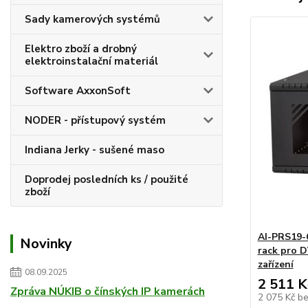
Sady kamerových systémů
Elektro zboží a drobný
elektroinstalační materiál
Software AxxonSoft
NODER - přístupový systém
Indiana Jerky - sušené maso
Doprodej posledních ks / použité
zboží
AI-PRS19-
Novinky
rack pro D
zařízení
08.09.2025
2 511 K
Zpráva NÚKIB o čínských IP kamerách
2 075 Kč
b