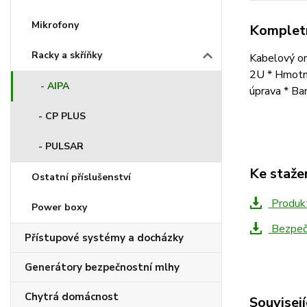
Mikrofony
Kompletn
Racky a skříňky
Kabelový or
2U * Hmotno
- AIPA
úprava * Bar
- CP PLUS
- PULSAR
Ke staže
Ostatní příslušenství
Produkt
Power boxy
Bezpečn
Přístupové systémy a docházky
Generátory bezpečnostní mlhy
Chytrá domácnost
Souvisejí