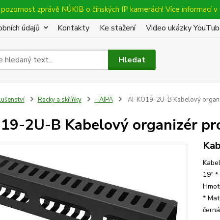
pozornost zprávě NÚKIB o čínských IP kamerách! Více informací v 
bních údajů
Kontakty
Ke stažení
Video ukázky YouTu
Hledat
lušenství
Racky a skříňky
- AIPA
AI-KO19-2U-B Kabelový organiz
19-2U-B Kabelový organizér pro
Kab
Kabel
19“ *
Hmotn
* Mat
čern