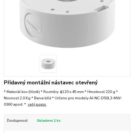
Přídavný montážní nástavec otevřený
* Materiál kov (hliník) * Rozměry: ɸ120 x 45 mm * Hmotnost 220 g *
Nosnost 2.0 Kg * Barva bílá * Určeno pro modely AI-NC-D50L3-MW-
0360 apod. *
celý popis
Dostupnost
Skladem 2 ks