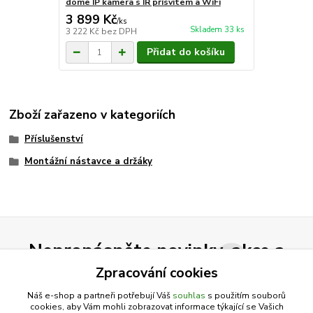
dome IP kamera s IR přísvitem a WiFi
3 899 Kč
/
ks
Skladem 33 ks
3 222 Kč
bez DPH
Přidat do košíku
Zboží zařazeno v kategoriích
Příslušenství
Montážní nástavce a držáky
Nepropásněte novinky, akce a
slevy!
Zpracování cookies
Náš e-shop a partneři potřebují Váš
souhlas
s použitím souborů
cookies, aby Vám mohli zobrazovat informace týkající se Vašich