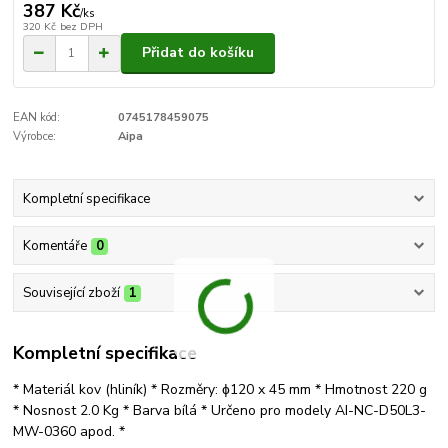
387 Kč
/
ks
320 Kč
bez DPH
Přidat do košíku
EAN kód:
0745178459075
Výrobce:
Aipa
Kompletní specifikace
Komentáře
0
Související zboží
1
Kompletní specifikace
* Materiál kov (hliník) * Rozměry: ɸ120 x 45 mm * Hmotnost 220 g
* Nosnost 2.0 Kg * Barva bílá * Určeno pro modely AI-NC-D50L3-
MW-0360 apod. *