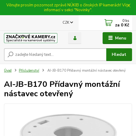
Věnujte prosím pozornost zprávě NÚKIB o čínských IP kamerách! Více
informací v sekci "Novinky".
0
ks
CZK
za
0 Kč
Menu
Hledat
Úvod
Příslušenství
AI-JB-B170 Přídavný montážní nástavec otevřený
AI-JB-B170 Přídavný montážní
nástavec otevřený